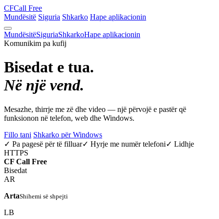
CF
Call Free
Mundësitë
Siguria
Shkarko
Hape aplikacionin
Mundësitë
Siguria
Shkarko
Hape aplikacionin
Komunikim pa kufij
Bisedat e tua.
Në një vend.
Mesazhe, thirrje me zë dhe video — një përvojë e pastër që
funksionon në telefon, web dhe Windows.
Fillo tani
Shkarko për Windows
✓ Pa pagesë për të filluar
✓ Hyrje me numër telefoni
✓ Lidhje
HTTPS
CF
Call Free
Bisedat
AR
Arta
Shihemi së shpejti
LB