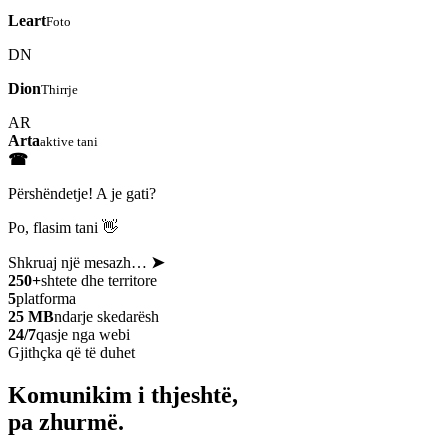
Leart
Foto
DN
Dion
Thirrje
AR
Arta
aktive tani
☎
Përshëndetje! A je gati?
Po, flasim tani 👋
Shkruaj një mesazh…
➤
250+
shtete dhe territore
5
platforma
25 MB
ndarje skedarësh
24/7
qasje nga webi
Gjithçka që të duhet
Komunikim i thjeshtë,
pa zhurmë.