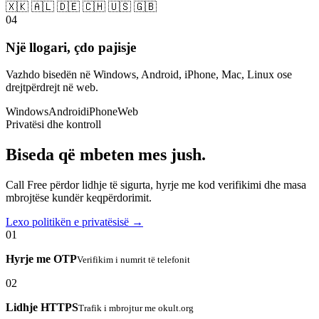
🇽🇰 🇦🇱 🇩🇪 🇨🇭 🇺🇸 🇬🇧
04
Një llogari, çdo pajisje
Vazhdo bisedën në Windows, Android, iPhone, Mac, Linux ose
drejtpërdrejt në web.
Windows
Android
iPhone
Web
Privatësi dhe kontroll
Biseda që mbeten mes jush.
Call Free përdor lidhje të sigurta, hyrje me kod verifikimi dhe masa
mbrojtëse kundër keqpërdorimit.
Lexo politikën e privatësisë →
01
Hyrje me OTP
Verifikim i numrit të telefonit
02
Lidhje HTTPS
Trafik i mbrojtur me okult.org