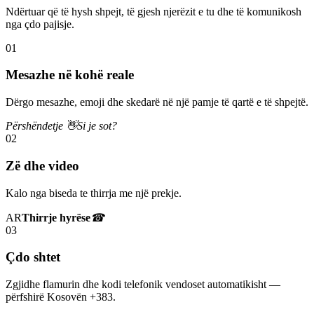
Ndërtuar që të hysh shpejt, të gjesh njerëzit e tu dhe të komunikosh
nga çdo pajisje.
01
Mesazhe në kohë reale
Dërgo mesazhe, emoji dhe skedarë në një pamje të qartë e të shpejtë.
Përshëndetje 👋
Si je sot?
02
Zë dhe video
Kalo nga biseda te thirrja me një prekje.
AR
Thirrje hyrëse
☎
03
Çdo shtet
Zgjidhe flamurin dhe kodi telefonik vendoset automatikisht —
përfshirë Kosovën +383.