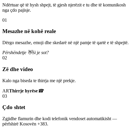
Ndërtuar që të hysh shpejt, të gjesh njerëzit e tu dhe të komunikosh
nga çdo pajisje.
01
Mesazhe në kohë reale
Dërgo mesazhe, emoji dhe skedarë në një pamje të qartë e të shpejtë.
Përshëndetje 👋
Si je sot?
02
Zë dhe video
Kalo nga biseda te thirrja me një prekje.
AR
Thirrje hyrëse
☎
03
Çdo shtet
Zgjidhe flamurin dhe kodi telefonik vendoset automatikisht —
përfshirë Kosovën +383.