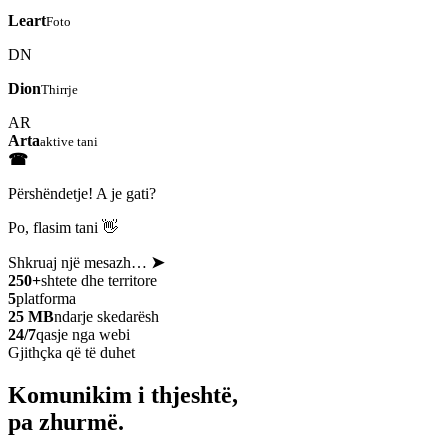
Leart
Foto
DN
Dion
Thirrje
AR
Arta
aktive tani
☎
Përshëndetje! A je gati?
Po, flasim tani 👋
Shkruaj një mesazh…
➤
250+
shtete dhe territore
5
platforma
25 MB
ndarje skedarësh
24/7
qasje nga webi
Gjithçka që të duhet
Komunikim i thjeshtë,
pa zhurmë.