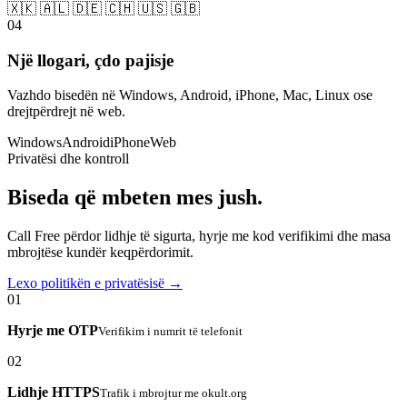
🇽🇰 🇦🇱 🇩🇪 🇨🇭 🇺🇸 🇬🇧
04
Një llogari, çdo pajisje
Vazhdo bisedën në Windows, Android, iPhone, Mac, Linux ose
drejtpërdrejt në web.
Windows
Android
iPhone
Web
Privatësi dhe kontroll
Biseda që mbeten mes jush.
Call Free përdor lidhje të sigurta, hyrje me kod verifikimi dhe masa
mbrojtëse kundër keqpërdorimit.
Lexo politikën e privatësisë →
01
Hyrje me OTP
Verifikim i numrit të telefonit
02
Lidhje HTTPS
Trafik i mbrojtur me okult.org