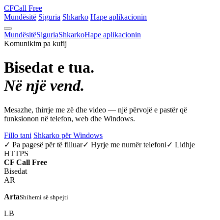
CF
Call Free
Mundësitë
Siguria
Shkarko
Hape aplikacionin
Mundësitë
Siguria
Shkarko
Hape aplikacionin
Komunikim pa kufij
Bisedat e tua.
Në një vend.
Mesazhe, thirrje me zë dhe video — një përvojë e pastër që
funksionon në telefon, web dhe Windows.
Fillo tani
Shkarko për Windows
✓ Pa pagesë për të filluar
✓ Hyrje me numër telefoni
✓ Lidhje
HTTPS
CF
Call Free
Bisedat
AR
Arta
Shihemi së shpejti
LB