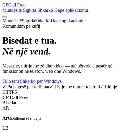
CF
Call Free
Mundësitë
Siguria
Shkarko
Hape aplikacionin
Mundësitë
Siguria
Shkarko
Hape aplikacionin
Komunikim pa kufij
Bisedat e tua.
Në një vend.
Mesazhe, thirrje me zë dhe video — një përvojë e pastër që
funksionon në telefon, web dhe Windows.
Fillo tani
Shkarko për Windows
✓ Pa pagesë për të filluar
✓ Hyrje me numër telefoni
✓ Lidhje
HTTPS
CF
Call Free
Bisedat
AR
Arta
Shihemi së shpejti
LB