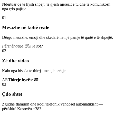
Ndërtuar që të hysh shpejt, të gjesh njerëzit e tu dhe të komunikosh
nga çdo pajisje.
01
Mesazhe në kohë reale
Dërgo mesazhe, emoji dhe skedarë në një pamje të qartë e të shpejtë.
Përshëndetje 👋
Si je sot?
02
Zë dhe video
Kalo nga biseda te thirrja me një prekje.
AR
Thirrje hyrëse
☎
03
Çdo shtet
Zgjidhe flamurin dhe kodi telefonik vendoset automatikisht —
përfshirë Kosovën +383.