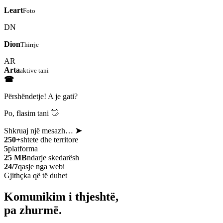
Leart
Foto
DN
Dion
Thirrje
AR
Arta
aktive tani
☎
Përshëndetje! A je gati?
Po, flasim tani 👋
Shkruaj një mesazh…
➤
250+
shtete dhe territore
5
platforma
25 MB
ndarje skedarësh
24/7
qasje nga webi
Gjithçka që të duhet
Komunikim i thjeshtë,
pa zhurmë.