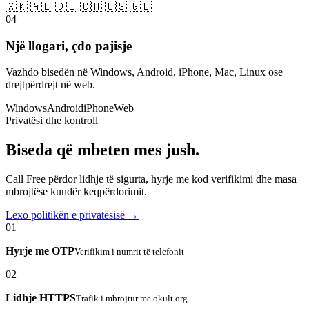
🇽🇰 🇦🇱 🇩🇪 🇨🇭 🇺🇸 🇬🇧
04
Një llogari, çdo pajisje
Vazhdo bisedën në Windows, Android, iPhone, Mac, Linux ose
drejtpërdrejt në web.
Windows
Android
iPhone
Web
Privatësi dhe kontroll
Biseda që mbeten mes jush.
Call Free përdor lidhje të sigurta, hyrje me kod verifikimi dhe masa
mbrojtëse kundër keqpërdorimit.
Lexo politikën e privatësisë →
01
Hyrje me OTP
Verifikim i numrit të telefonit
02
Lidhje HTTPS
Trafik i mbrojtur me okult.org