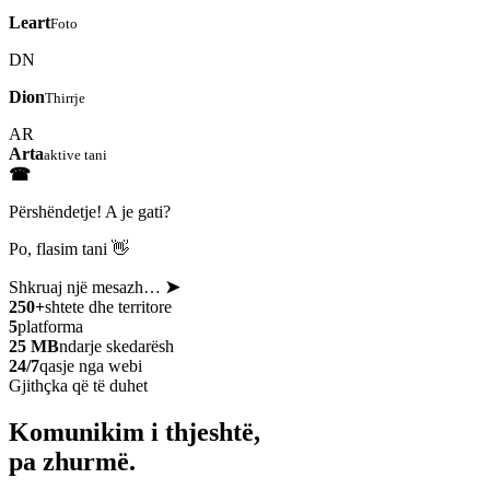
Leart
Foto
DN
Dion
Thirrje
AR
Arta
aktive tani
☎
Përshëndetje! A je gati?
Po, flasim tani 👋
Shkruaj një mesazh…
➤
250+
shtete dhe territore
5
platforma
25 MB
ndarje skedarësh
24/7
qasje nga webi
Gjithçka që të duhet
Komunikim i thjeshtë,
pa zhurmë.