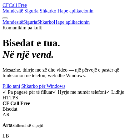
CF
Call Free
Mundësitë
Siguria
Shkarko
Hape aplikacionin
Mundësitë
Siguria
Shkarko
Hape aplikacionin
Komunikim pa kufij
Bisedat e tua.
Në një vend.
Mesazhe, thirrje me zë dhe video — një përvojë e pastër që
funksionon në telefon, web dhe Windows.
Fillo tani
Shkarko për Windows
✓ Pa pagesë për të filluar
✓ Hyrje me numër telefoni
✓ Lidhje
HTTPS
CF
Call Free
Bisedat
AR
Arta
Shihemi së shpejti
LB