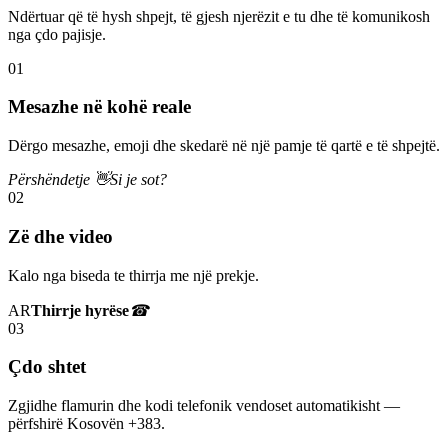
Ndërtuar që të hysh shpejt, të gjesh njerëzit e tu dhe të komunikosh
nga çdo pajisje.
01
Mesazhe në kohë reale
Dërgo mesazhe, emoji dhe skedarë në një pamje të qartë e të shpejtë.
Përshëndetje 👋
Si je sot?
02
Zë dhe video
Kalo nga biseda te thirrja me një prekje.
AR
Thirrje hyrëse
☎
03
Çdo shtet
Zgjidhe flamurin dhe kodi telefonik vendoset automatikisht —
përfshirë Kosovën +383.