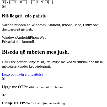
🇽🇰 🇦🇱 🇩🇪 🇨🇭 🇺🇸 🇬🇧
04
Një llogari, çdo pajisje
Vazhdo bisedën në Windows, Android, iPhone, Mac, Linux ose
drejtpërdrejt në web.
Windows
Android
iPhone
Web
Privatësi dhe kontroll
Biseda që mbeten mes jush.
Call Free përdor lidhje të sigurta, hyrje me kod verifikimi dhe masa
mbrojtëse kundër keqpërdorimit.
Lexo politikën e privatësisë →
01
Hyrje me OTP
Verifikim i numrit të telefonit
02
Lidhje HTTPS
Trafik i mbrojtur me okult.org