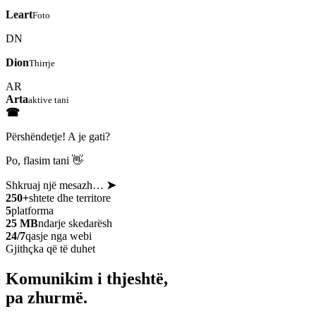
Leart
Foto
DN
Dion
Thirrje
AR
Arta
aktive tani
☎
Përshëndetje! A je gati?
Po, flasim tani 👋
Shkruaj një mesazh…
➤
250+
shtete dhe territore
5
platforma
25 MB
ndarje skedarësh
24/7
qasje nga webi
Gjithçka që të duhet
Komunikim i thjeshtë,
pa zhurmë.