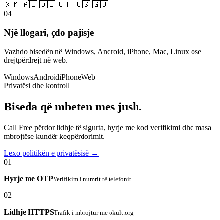
🇽🇰 🇦🇱 🇩🇪 🇨🇭 🇺🇸 🇬🇧
04
Një llogari, çdo pajisje
Vazhdo bisedën në Windows, Android, iPhone, Mac, Linux ose
drejtpërdrejt në web.
Windows
Android
iPhone
Web
Privatësi dhe kontroll
Biseda që mbeten mes jush.
Call Free përdor lidhje të sigurta, hyrje me kod verifikimi dhe masa
mbrojtëse kundër keqpërdorimit.
Lexo politikën e privatësisë →
01
Hyrje me OTP
Verifikim i numrit të telefonit
02
Lidhje HTTPS
Trafik i mbrojtur me okult.org