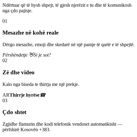
Ndërtuar që të hysh shpejt, të gjesh njerëzit e tu dhe të komunikosh
nga çdo pajisje.
01
Mesazhe në kohë reale
Dërgo mesazhe, emoji dhe skedarë në një pamje të qartë e të shpejtë.
Përshëndetje 👋
Si je sot?
02
Zë dhe video
Kalo nga biseda te thirrja me një prekje.
AR
Thirrje hyrëse
☎
03
Çdo shtet
Zgjidhe flamurin dhe kodi telefonik vendoset automatikisht —
përfshirë Kosovën +383.