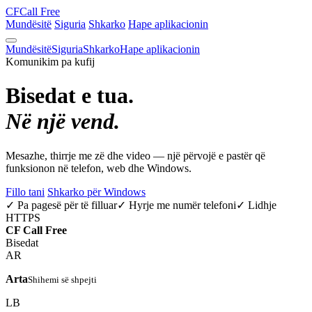
CF
Call Free
Mundësitë
Siguria
Shkarko
Hape aplikacionin
Mundësitë
Siguria
Shkarko
Hape aplikacionin
Komunikim pa kufij
Bisedat e tua.
Në një vend.
Mesazhe, thirrje me zë dhe video — një përvojë e pastër që
funksionon në telefon, web dhe Windows.
Fillo tani
Shkarko për Windows
✓ Pa pagesë për të filluar
✓ Hyrje me numër telefoni
✓ Lidhje
HTTPS
CF
Call Free
Bisedat
AR
Arta
Shihemi së shpejti
LB