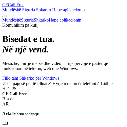
CF
Call Free
Mundësitë
Siguria
Shkarko
Hape aplikacionin
Mundësitë
Siguria
Shkarko
Hape aplikacionin
Komunikim pa kufij
Bisedat e tua.
Në një vend.
Mesazhe, thirrje me zë dhe video — një përvojë e pastër që
funksionon në telefon, web dhe Windows.
Fillo tani
Shkarko për Windows
✓ Pa pagesë për të filluar
✓ Hyrje me numër telefoni
✓ Lidhje
HTTPS
CF
Call Free
Bisedat
AR
Arta
Shihemi së shpejti
LB