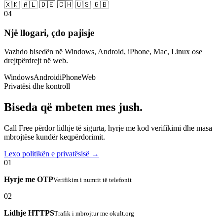
🇽🇰 🇦🇱 🇩🇪 🇨🇭 🇺🇸 🇬🇧
04
Një llogari, çdo pajisje
Vazhdo bisedën në Windows, Android, iPhone, Mac, Linux ose
drejtpërdrejt në web.
Windows
Android
iPhone
Web
Privatësi dhe kontroll
Biseda që mbeten mes jush.
Call Free përdor lidhje të sigurta, hyrje me kod verifikimi dhe masa
mbrojtëse kundër keqpërdorimit.
Lexo politikën e privatësisë →
01
Hyrje me OTP
Verifikim i numrit të telefonit
02
Lidhje HTTPS
Trafik i mbrojtur me okult.org