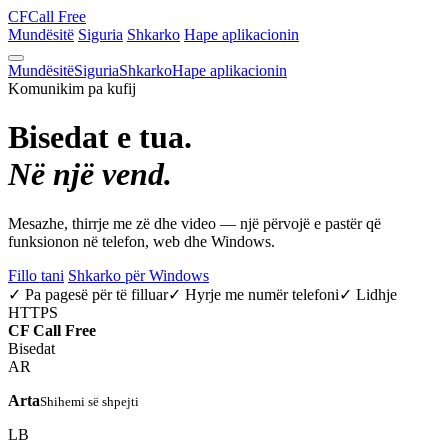
CF
Call Free
Mundësitë
Siguria
Shkarko
Hape aplikacionin
Mundësitë
Siguria
Shkarko
Hape aplikacionin
Komunikim pa kufij
Bisedat e tua.
Në një vend.
Mesazhe, thirrje me zë dhe video — një përvojë e pastër që
funksionon në telefon, web dhe Windows.
Fillo tani
Shkarko për Windows
✓ Pa pagesë për të filluar
✓ Hyrje me numër telefoni
✓ Lidhje
HTTPS
CF
Call Free
Bisedat
AR
Arta
Shihemi së shpejti
LB