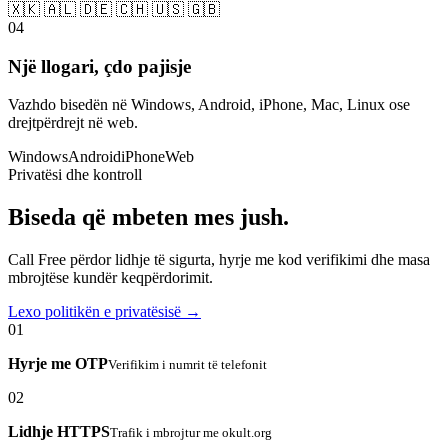
🇽🇰 🇦🇱 🇩🇪 🇨🇭 🇺🇸 🇬🇧
04
Një llogari, çdo pajisje
Vazhdo bisedën në Windows, Android, iPhone, Mac, Linux ose
drejtpërdrejt në web.
Windows
Android
iPhone
Web
Privatësi dhe kontroll
Biseda që mbeten mes jush.
Call Free përdor lidhje të sigurta, hyrje me kod verifikimi dhe masa
mbrojtëse kundër keqpërdorimit.
Lexo politikën e privatësisë →
01
Hyrje me OTP
Verifikim i numrit të telefonit
02
Lidhje HTTPS
Trafik i mbrojtur me okult.org