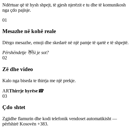
Ndërtuar që të hysh shpejt, të gjesh njerëzit e tu dhe të komunikosh
nga çdo pajisje.
01
Mesazhe në kohë reale
Dërgo mesazhe, emoji dhe skedarë në një pamje të qartë e të shpejtë.
Përshëndetje 👋
Si je sot?
02
Zë dhe video
Kalo nga biseda te thirrja me një prekje.
AR
Thirrje hyrëse
☎
03
Çdo shtet
Zgjidhe flamurin dhe kodi telefonik vendoset automatikisht —
përfshirë Kosovën +383.