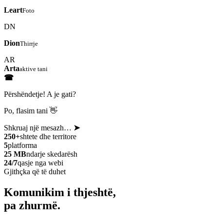
Leart
Foto
DN
Dion
Thirrje
AR
Arta
aktive tani
☎
Përshëndetje! A je gati?
Po, flasim tani 👋
Shkruaj një mesazh…
➤
250+
shtete dhe territore
5
platforma
25 MB
ndarje skedarësh
24/7
qasje nga webi
Gjithçka që të duhet
Komunikim i thjeshtë,
pa zhurmë.