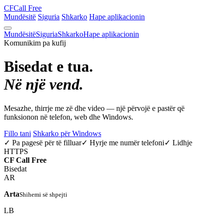
CF
Call Free
Mundësitë
Siguria
Shkarko
Hape aplikacionin
Mundësitë
Siguria
Shkarko
Hape aplikacionin
Komunikim pa kufij
Bisedat e tua.
Në një vend.
Mesazhe, thirrje me zë dhe video — një përvojë e pastër që
funksionon në telefon, web dhe Windows.
Fillo tani
Shkarko për Windows
✓ Pa pagesë për të filluar
✓ Hyrje me numër telefoni
✓ Lidhje
HTTPS
CF
Call Free
Bisedat
AR
Arta
Shihemi së shpejti
LB