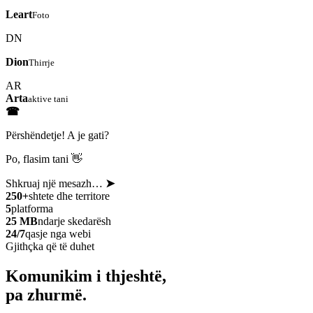
Leart
Foto
DN
Dion
Thirrje
AR
Arta
aktive tani
☎
Përshëndetje! A je gati?
Po, flasim tani 👋
Shkruaj një mesazh…
➤
250+
shtete dhe territore
5
platforma
25 MB
ndarje skedarësh
24/7
qasje nga webi
Gjithçka që të duhet
Komunikim i thjeshtë,
pa zhurmë.