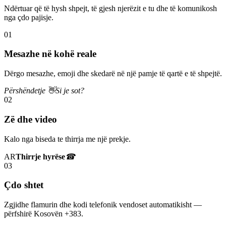
Ndërtuar që të hysh shpejt, të gjesh njerëzit e tu dhe të komunikosh
nga çdo pajisje.
01
Mesazhe në kohë reale
Dërgo mesazhe, emoji dhe skedarë në një pamje të qartë e të shpejtë.
Përshëndetje 👋
Si je sot?
02
Zë dhe video
Kalo nga biseda te thirrja me një prekje.
AR
Thirrje hyrëse
☎
03
Çdo shtet
Zgjidhe flamurin dhe kodi telefonik vendoset automatikisht —
përfshirë Kosovën +383.