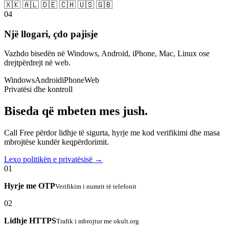
🇽🇰 🇦🇱 🇩🇪 🇨🇭 🇺🇸 🇬🇧
04
Një llogari, çdo pajisje
Vazhdo bisedën në Windows, Android, iPhone, Mac, Linux ose
drejtpërdrejt në web.
Windows
Android
iPhone
Web
Privatësi dhe kontroll
Biseda që mbeten mes jush.
Call Free përdor lidhje të sigurta, hyrje me kod verifikimi dhe masa
mbrojtëse kundër keqpërdorimit.
Lexo politikën e privatësisë →
01
Hyrje me OTP
Verifikim i numrit të telefonit
02
Lidhje HTTPS
Trafik i mbrojtur me okult.org