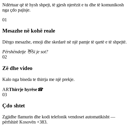
Ndërtuar që të hysh shpejt, të gjesh njerëzit e tu dhe të komunikosh
nga çdo pajisje.
01
Mesazhe në kohë reale
Dërgo mesazhe, emoji dhe skedarë në një pamje të qartë e të shpejtë.
Përshëndetje 👋
Si je sot?
02
Zë dhe video
Kalo nga biseda te thirrja me një prekje.
AR
Thirrje hyrëse
☎
03
Çdo shtet
Zgjidhe flamurin dhe kodi telefonik vendoset automatikisht —
përfshirë Kosovën +383.