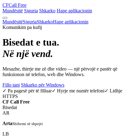
CF
Call Free
Mundësitë
Siguria
Shkarko
Hape aplikacionin
Mundësitë
Siguria
Shkarko
Hape aplikacionin
Komunikim pa kufij
Bisedat e tua.
Në një vend.
Mesazhe, thirrje me zë dhe video — një përvojë e pastër që
funksionon në telefon, web dhe Windows.
Fillo tani
Shkarko për Windows
✓ Pa pagesë për të filluar
✓ Hyrje me numër telefoni
✓ Lidhje
HTTPS
CF
Call Free
Bisedat
AR
Arta
Shihemi së shpejti
LB