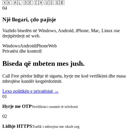
🇽🇰 🇦🇱 🇩🇪 🇨🇭 🇺🇸 🇬🇧
04
Një llogari, çdo pajisje
Vazhdo bisedën në Windows, Android, iPhone, Mac, Linux ose
drejtpërdrejt në web.
Windows
Android
iPhone
Web
Privatësi dhe kontroll
Biseda që mbeten mes jush.
Call Free përdor lidhje të sigurta, hyrje me kod verifikimi dhe masa
mbrojtëse kundër keqpërdorimit.
Lexo politikën e privatësisë →
01
Hyrje me OTP
Verifikim i numrit të telefonit
02
Lidhje HTTPS
Trafik i mbrojtur me okult.org