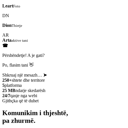
Leart
Foto
DN
Dion
Thirrje
AR
Arta
aktive tani
☎
Përshëndetje! A je gati?
Po, flasim tani 👋
Shkruaj një mesazh…
➤
250+
shtete dhe territore
5
platforma
25 MB
ndarje skedarësh
24/7
qasje nga webi
Gjithçka që të duhet
Komunikim i thjeshtë,
pa zhurmë.