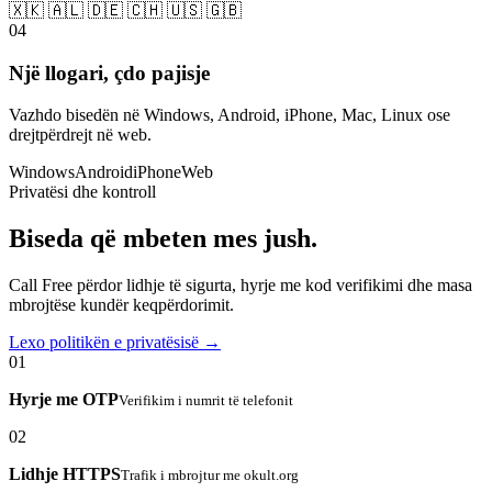
🇽🇰 🇦🇱 🇩🇪 🇨🇭 🇺🇸 🇬🇧
04
Një llogari, çdo pajisje
Vazhdo bisedën në Windows, Android, iPhone, Mac, Linux ose
drejtpërdrejt në web.
Windows
Android
iPhone
Web
Privatësi dhe kontroll
Biseda që mbeten mes jush.
Call Free përdor lidhje të sigurta, hyrje me kod verifikimi dhe masa
mbrojtëse kundër keqpërdorimit.
Lexo politikën e privatësisë →
01
Hyrje me OTP
Verifikim i numrit të telefonit
02
Lidhje HTTPS
Trafik i mbrojtur me okult.org