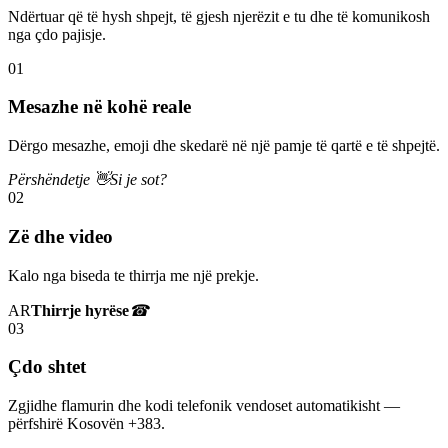
Ndërtuar që të hysh shpejt, të gjesh njerëzit e tu dhe të komunikosh
nga çdo pajisje.
01
Mesazhe në kohë reale
Dërgo mesazhe, emoji dhe skedarë në një pamje të qartë e të shpejtë.
Përshëndetje 👋
Si je sot?
02
Zë dhe video
Kalo nga biseda te thirrja me një prekje.
AR
Thirrje hyrëse
☎
03
Çdo shtet
Zgjidhe flamurin dhe kodi telefonik vendoset automatikisht —
përfshirë Kosovën +383.