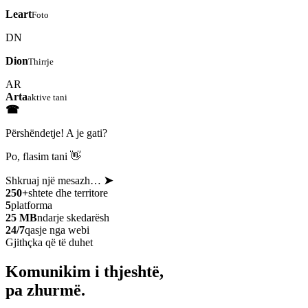
Leart
Foto
DN
Dion
Thirrje
AR
Arta
aktive tani
☎
Përshëndetje! A je gati?
Po, flasim tani 👋
Shkruaj një mesazh…
➤
250+
shtete dhe territore
5
platforma
25 MB
ndarje skedarësh
24/7
qasje nga webi
Gjithçka që të duhet
Komunikim i thjeshtë,
pa zhurmë.