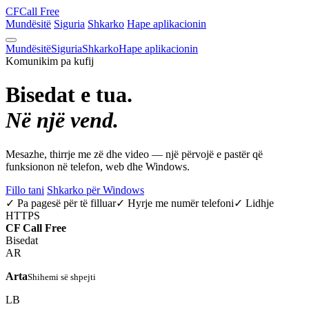
CF
Call Free
Mundësitë
Siguria
Shkarko
Hape aplikacionin
Mundësitë
Siguria
Shkarko
Hape aplikacionin
Komunikim pa kufij
Bisedat e tua.
Në një vend.
Mesazhe, thirrje me zë dhe video — një përvojë e pastër që
funksionon në telefon, web dhe Windows.
Fillo tani
Shkarko për Windows
✓ Pa pagesë për të filluar
✓ Hyrje me numër telefoni
✓ Lidhje
HTTPS
CF
Call Free
Bisedat
AR
Arta
Shihemi së shpejti
LB