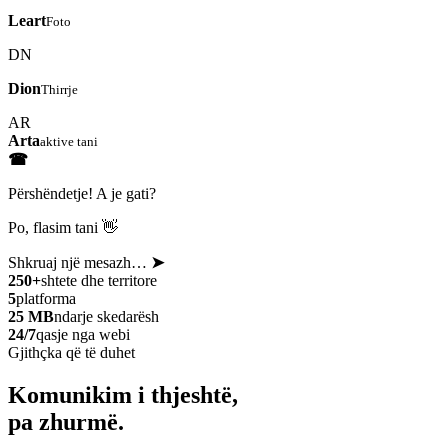
Leart
Foto
DN
Dion
Thirrje
AR
Arta
aktive tani
☎
Përshëndetje! A je gati?
Po, flasim tani 👋
Shkruaj një mesazh…
➤
250+
shtete dhe territore
5
platforma
25 MB
ndarje skedarësh
24/7
qasje nga webi
Gjithçka që të duhet
Komunikim i thjeshtë,
pa zhurmë.