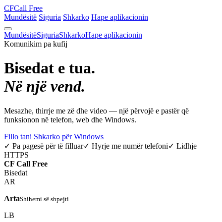
CF
Call Free
Mundësitë
Siguria
Shkarko
Hape aplikacionin
Mundësitë
Siguria
Shkarko
Hape aplikacionin
Komunikim pa kufij
Bisedat e tua.
Në një vend.
Mesazhe, thirrje me zë dhe video — një përvojë e pastër që
funksionon në telefon, web dhe Windows.
Fillo tani
Shkarko për Windows
✓ Pa pagesë për të filluar
✓ Hyrje me numër telefoni
✓ Lidhje
HTTPS
CF
Call Free
Bisedat
AR
Arta
Shihemi së shpejti
LB