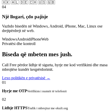
🇽🇰 🇦🇱 🇩🇪 🇨🇭 🇺🇸 🇬🇧
04
Një llogari, çdo pajisje
Vazhdo bisedën në Windows, Android, iPhone, Mac, Linux ose
drejtpërdrejt në web.
Windows
Android
iPhone
Web
Privatësi dhe kontroll
Biseda që mbeten mes jush.
Call Free përdor lidhje të sigurta, hyrje me kod verifikimi dhe masa
mbrojtëse kundër keqpërdorimit.
Lexo politikën e privatësisë →
01
Hyrje me OTP
Verifikim i numrit të telefonit
02
Lidhje HTTPS
Trafik i mbrojtur me okult.org