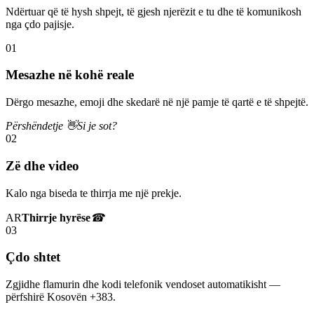
Ndërtuar që të hysh shpejt, të gjesh njerëzit e tu dhe të komunikosh
nga çdo pajisje.
01
Mesazhe në kohë reale
Dërgo mesazhe, emoji dhe skedarë në një pamje të qartë e të shpejtë.
Përshëndetje 👋
Si je sot?
02
Zë dhe video
Kalo nga biseda te thirrja me një prekje.
AR
Thirrje hyrëse
☎
03
Çdo shtet
Zgjidhe flamurin dhe kodi telefonik vendoset automatikisht —
përfshirë Kosovën +383.