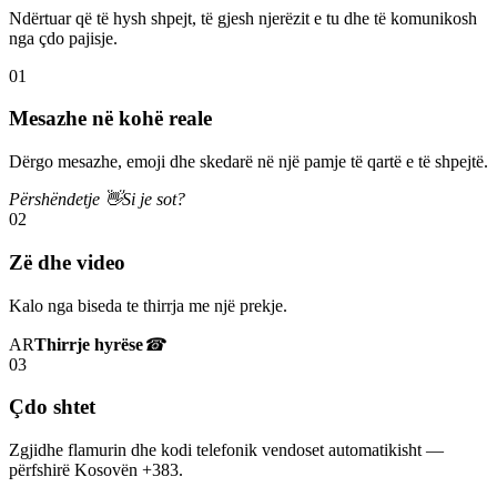
Ndërtuar që të hysh shpejt, të gjesh njerëzit e tu dhe të komunikosh
nga çdo pajisje.
01
Mesazhe në kohë reale
Dërgo mesazhe, emoji dhe skedarë në një pamje të qartë e të shpejtë.
Përshëndetje 👋
Si je sot?
02
Zë dhe video
Kalo nga biseda te thirrja me një prekje.
AR
Thirrje hyrëse
☎
03
Çdo shtet
Zgjidhe flamurin dhe kodi telefonik vendoset automatikisht —
përfshirë Kosovën +383.