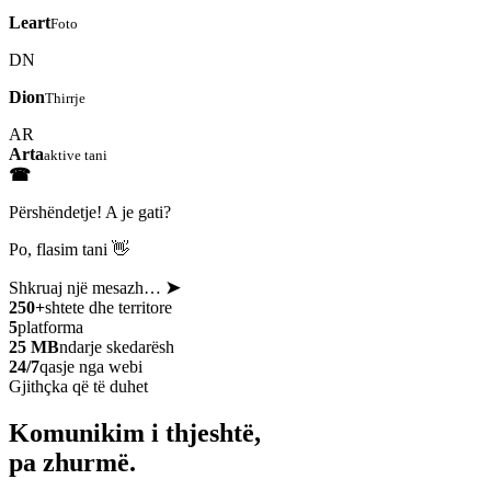
Leart
Foto
DN
Dion
Thirrje
AR
Arta
aktive tani
☎
Përshëndetje! A je gati?
Po, flasim tani 👋
Shkruaj një mesazh…
➤
250+
shtete dhe territore
5
platforma
25 MB
ndarje skedarësh
24/7
qasje nga webi
Gjithçka që të duhet
Komunikim i thjeshtë,
pa zhurmë.