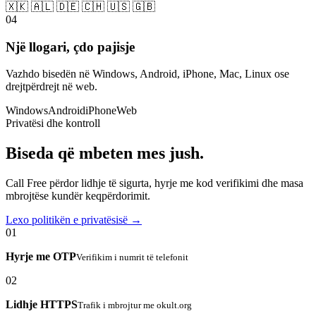
🇽🇰 🇦🇱 🇩🇪 🇨🇭 🇺🇸 🇬🇧
04
Një llogari, çdo pajisje
Vazhdo bisedën në Windows, Android, iPhone, Mac, Linux ose
drejtpërdrejt në web.
Windows
Android
iPhone
Web
Privatësi dhe kontroll
Biseda që mbeten mes jush.
Call Free përdor lidhje të sigurta, hyrje me kod verifikimi dhe masa
mbrojtëse kundër keqpërdorimit.
Lexo politikën e privatësisë →
01
Hyrje me OTP
Verifikim i numrit të telefonit
02
Lidhje HTTPS
Trafik i mbrojtur me okult.org