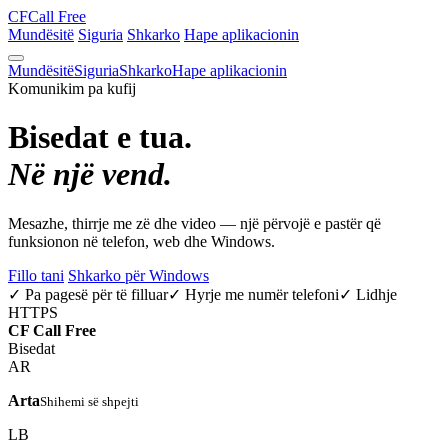
CF
Call Free
Mundësitë
Siguria
Shkarko
Hape aplikacionin
Mundësitë
Siguria
Shkarko
Hape aplikacionin
Komunikim pa kufij
Bisedat e tua.
Në një vend.
Mesazhe, thirrje me zë dhe video — një përvojë e pastër që
funksionon në telefon, web dhe Windows.
Fillo tani
Shkarko për Windows
✓ Pa pagesë për të filluar
✓ Hyrje me numër telefoni
✓ Lidhje
HTTPS
CF
Call Free
Bisedat
AR
Arta
Shihemi së shpejti
LB