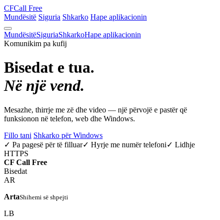
CF
Call Free
Mundësitë
Siguria
Shkarko
Hape aplikacionin
Mundësitë
Siguria
Shkarko
Hape aplikacionin
Komunikim pa kufij
Bisedat e tua.
Në një vend.
Mesazhe, thirrje me zë dhe video — një përvojë e pastër që
funksionon në telefon, web dhe Windows.
Fillo tani
Shkarko për Windows
✓ Pa pagesë për të filluar
✓ Hyrje me numër telefoni
✓ Lidhje
HTTPS
CF
Call Free
Bisedat
AR
Arta
Shihemi së shpejti
LB