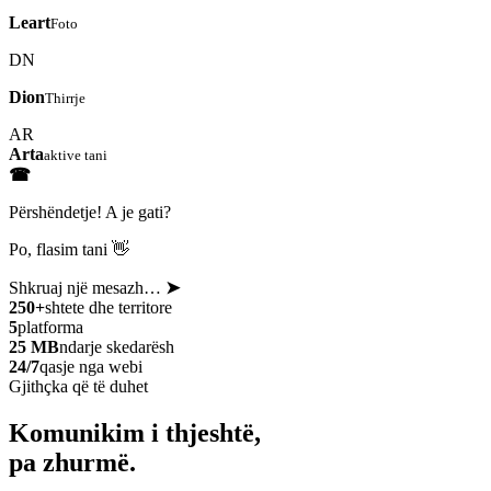
Leart
Foto
DN
Dion
Thirrje
AR
Arta
aktive tani
☎
Përshëndetje! A je gati?
Po, flasim tani 👋
Shkruaj një mesazh…
➤
250+
shtete dhe territore
5
platforma
25 MB
ndarje skedarësh
24/7
qasje nga webi
Gjithçka që të duhet
Komunikim i thjeshtë,
pa zhurmë.