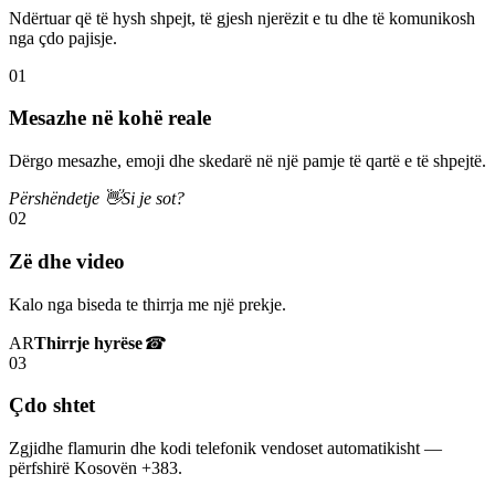
Ndërtuar që të hysh shpejt, të gjesh njerëzit e tu dhe të komunikosh
nga çdo pajisje.
01
Mesazhe në kohë reale
Dërgo mesazhe, emoji dhe skedarë në një pamje të qartë e të shpejtë.
Përshëndetje 👋
Si je sot?
02
Zë dhe video
Kalo nga biseda te thirrja me një prekje.
AR
Thirrje hyrëse
☎
03
Çdo shtet
Zgjidhe flamurin dhe kodi telefonik vendoset automatikisht —
përfshirë Kosovën +383.