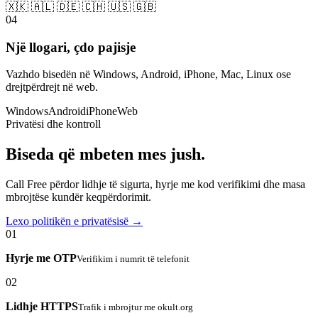
🇽🇰 🇦🇱 🇩🇪 🇨🇭 🇺🇸 🇬🇧
04
Një llogari, çdo pajisje
Vazhdo bisedën në Windows, Android, iPhone, Mac, Linux ose
drejtpërdrejt në web.
Windows
Android
iPhone
Web
Privatësi dhe kontroll
Biseda që mbeten mes jush.
Call Free përdor lidhje të sigurta, hyrje me kod verifikimi dhe masa
mbrojtëse kundër keqpërdorimit.
Lexo politikën e privatësisë →
01
Hyrje me OTP
Verifikim i numrit të telefonit
02
Lidhje HTTPS
Trafik i mbrojtur me okult.org