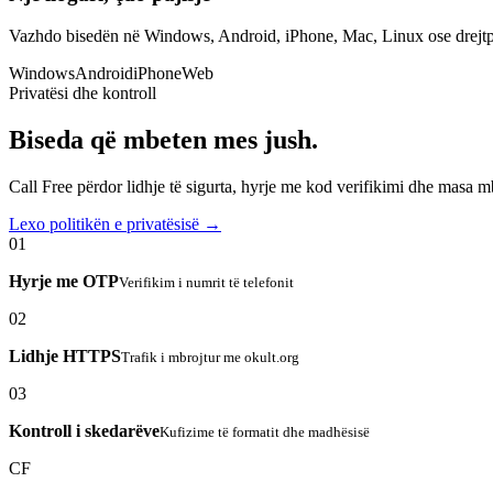
Vazhdo bisedën në Windows, Android, iPhone, Mac, Linux ose drejtp
Windows
Android
iPhone
Web
Privatësi dhe kontroll
Biseda që mbeten mes jush.
Call Free përdor lidhje të sigurta, hyrje me kod verifikimi dhe masa 
Lexo politikën e privatësisë →
01
Hyrje me OTP
Verifikim i numrit të telefonit
02
Lidhje HTTPS
Trafik i mbrojtur me okult.org
03
Kontroll i skedarëve
Kufizime të formatit dhe madhësisë
CF