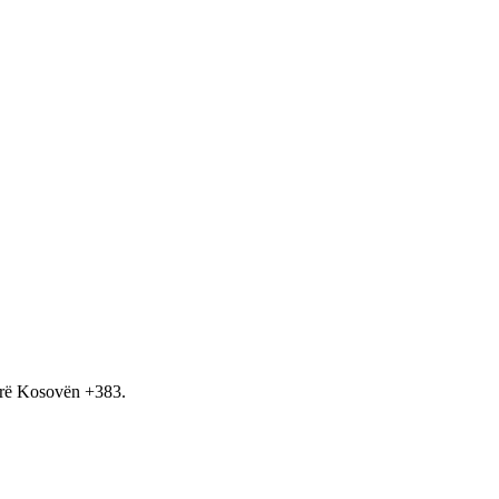
hirë Kosovën +383.