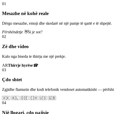
01
Mesazhe në kohë reale
Dërgo mesazhe, emoji dhe skedarë në një pamje të qartë e të shpejtë.
Përshëndetje 👋
Si je sot?
02
Zë dhe video
Kalo nga biseda te thirrja me një prekje.
AR
Thirrje hyrëse
☎
03
Çdo shtet
Zgjidhe flamurin dhe kodi telefonik vendoset automatikisht — përfs
🇽🇰 🇦🇱 🇩🇪 🇨🇭 🇺🇸 🇬🇧
04
Një llogari, çdo pajisje