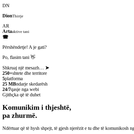
DN
Dion
Thirrje
AR
Arta
aktive tani
☎
Përshëndetje! A je gati?
Po, flasim tani 👋
Shkruaj një mesazh…
➤
250+
shtete dhe territore
5
platforma
25 MB
ndarje skedarësh
24/7
qasje nga webi
Gjithçka që të duhet
Komunikim i thjeshtë,
pa zhurmë.
Ndërtuar që të hysh shpejt, të gjesh njerëzit e tu dhe të komunikosh ng