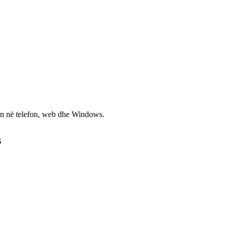
non në telefon, web dhe Windows.
S