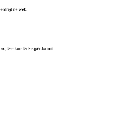
ërdrejt në web.
mbrojtëse kundër keqpërdorimit.