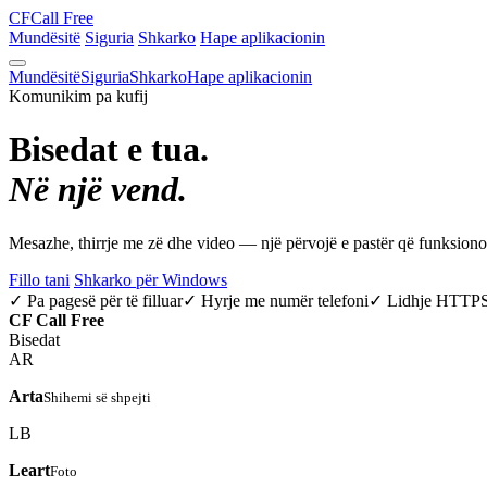
CF
Call Free
Mundësitë
Siguria
Shkarko
Hape aplikacionin
Mundësitë
Siguria
Shkarko
Hape aplikacionin
Komunikim pa kufij
Bisedat e tua.
Në një vend.
Mesazhe, thirrje me zë dhe video — një përvojë e pastër që funksio
Fillo tani
Shkarko për Windows
✓ Pa pagesë për të filluar
✓ Hyrje me numër telefoni
✓ Lidhje HTTP
CF
Call Free
Bisedat
AR
Arta
Shihemi së shpejti
LB
Leart
Foto