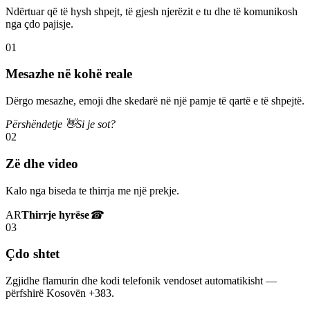
Ndërtuar që të hysh shpejt, të gjesh njerëzit e tu dhe të komunikosh
nga çdo pajisje.
01
Mesazhe në kohë reale
Dërgo mesazhe, emoji dhe skedarë në një pamje të qartë e të shpejtë.
Përshëndetje 👋
Si je sot?
02
Zë dhe video
Kalo nga biseda te thirrja me një prekje.
AR
Thirrje hyrëse
☎
03
Çdo shtet
Zgjidhe flamurin dhe kodi telefonik vendoset automatikisht —
përfshirë Kosovën +383.