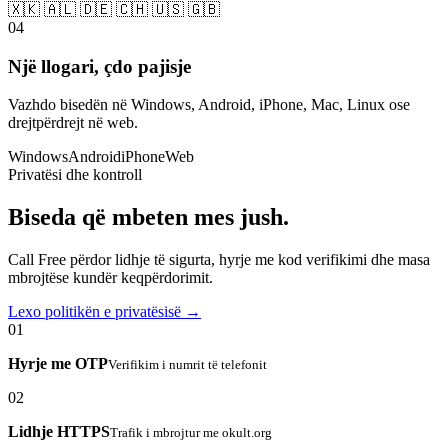
🇽🇰 🇦🇱 🇩🇪 🇨🇭 🇺🇸 🇬🇧
04
Një llogari, çdo pajisje
Vazhdo bisedën në Windows, Android, iPhone, Mac, Linux ose
drejtpërdrejt në web.
Windows
Android
iPhone
Web
Privatësi dhe kontroll
Biseda që mbeten mes jush.
Call Free përdor lidhje të sigurta, hyrje me kod verifikimi dhe masa
mbrojtëse kundër keqpërdorimit.
Lexo politikën e privatësisë →
01
Hyrje me OTP
Verifikim i numrit të telefonit
02
Lidhje HTTPS
Trafik i mbrojtur me okult.org