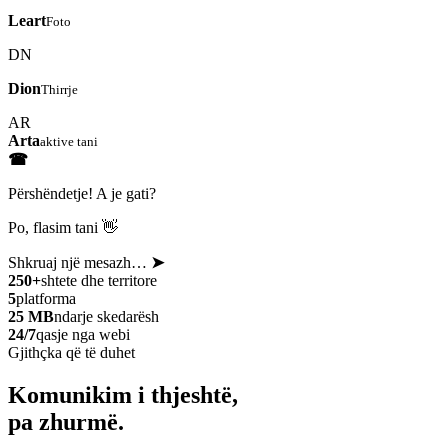
Leart
Foto
DN
Dion
Thirrje
AR
Arta
aktive tani
☎
Përshëndetje! A je gati?
Po, flasim tani 👋
Shkruaj një mesazh…
➤
250+
shtete dhe territore
5
platforma
25 MB
ndarje skedarësh
24/7
qasje nga webi
Gjithçka që të duhet
Komunikim i thjeshtë,
pa zhurmë.