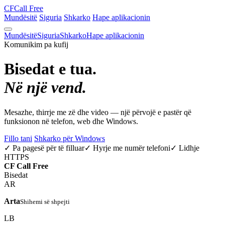
CF
Call Free
Mundësitë
Siguria
Shkarko
Hape aplikacionin
Mundësitë
Siguria
Shkarko
Hape aplikacionin
Komunikim pa kufij
Bisedat e tua.
Në një vend.
Mesazhe, thirrje me zë dhe video — një përvojë e pastër që
funksionon në telefon, web dhe Windows.
Fillo tani
Shkarko për Windows
✓ Pa pagesë për të filluar
✓ Hyrje me numër telefoni
✓ Lidhje
HTTPS
CF
Call Free
Bisedat
AR
Arta
Shihemi së shpejti
LB