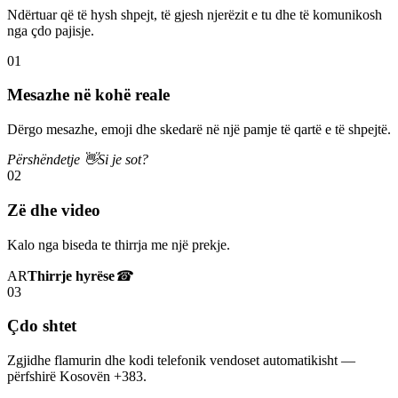
Ndërtuar që të hysh shpejt, të gjesh njerëzit e tu dhe të komunikosh
nga çdo pajisje.
01
Mesazhe në kohë reale
Dërgo mesazhe, emoji dhe skedarë në një pamje të qartë e të shpejtë.
Përshëndetje 👋
Si je sot?
02
Zë dhe video
Kalo nga biseda te thirrja me një prekje.
AR
Thirrje hyrëse
☎
03
Çdo shtet
Zgjidhe flamurin dhe kodi telefonik vendoset automatikisht —
përfshirë Kosovën +383.