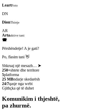
Leart
Foto
DN
Dion
Thirrje
AR
Arta
aktive tani
☎
Përshëndetje! A je gati?
Po, flasim tani 👋
Shkruaj një mesazh…
➤
250+
shtete dhe territore
5
platforma
25 MB
ndarje skedarësh
24/7
qasje nga webi
Gjithçka që të duhet
Komunikim i thjeshtë,
pa zhurmë.