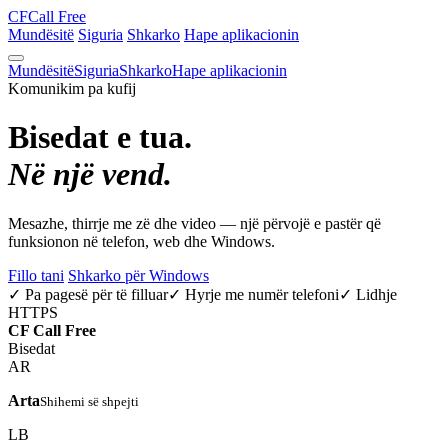
CF
Call Free
Mundësitë
Siguria
Shkarko
Hape aplikacionin
Mundësitë
Siguria
Shkarko
Hape aplikacionin
Komunikim pa kufij
Bisedat e tua.
Në një vend.
Mesazhe, thirrje me zë dhe video — një përvojë e pastër që
funksionon në telefon, web dhe Windows.
Fillo tani
Shkarko për Windows
✓ Pa pagesë për të filluar
✓ Hyrje me numër telefoni
✓ Lidhje
HTTPS
CF
Call Free
Bisedat
AR
Arta
Shihemi së shpejti
LB