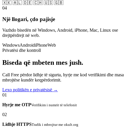
🇽🇰 🇦🇱 🇩🇪 🇨🇭 🇺🇸 🇬🇧
04
Një llogari, çdo pajisje
Vazhdo bisedën në Windows, Android, iPhone, Mac, Linux ose
drejtpërdrejt në web.
Windows
Android
iPhone
Web
Privatësi dhe kontroll
Biseda që mbeten mes jush.
Call Free përdor lidhje të sigurta, hyrje me kod verifikimi dhe masa
mbrojtëse kundër keqpërdorimit.
Lexo politikën e privatësisë →
01
Hyrje me OTP
Verifikim i numrit të telefonit
02
Lidhje HTTPS
Trafik i mbrojtur me okult.org