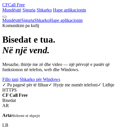
CF
Call Free
Mundësitë
Siguria
Shkarko
Hape aplikacionin
Mundësitë
Siguria
Shkarko
Hape aplikacionin
Komunikim pa kufij
Bisedat e tua.
Në një vend.
Mesazhe, thirrje me zë dhe video — një përvojë e pastër që
funksionon në telefon, web dhe Windows.
Fillo tani
Shkarko për Windows
✓ Pa pagesë për të filluar
✓ Hyrje me numër telefoni
✓ Lidhje
HTTPS
CF
Call Free
Bisedat
AR
Arta
Shihemi së shpejti
LB