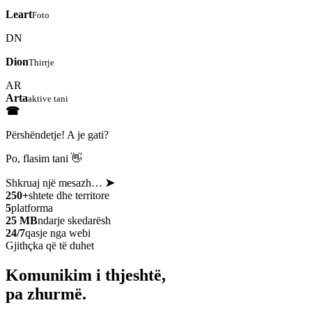
Leart
Foto
DN
Dion
Thirrje
AR
Arta
aktive tani
☎
Përshëndetje! A je gati?
Po, flasim tani 👋
Shkruaj një mesazh…
➤
250+
shtete dhe territore
5
platforma
25 MB
ndarje skedarësh
24/7
qasje nga webi
Gjithçka që të duhet
Komunikim i thjeshtë,
pa zhurmë.