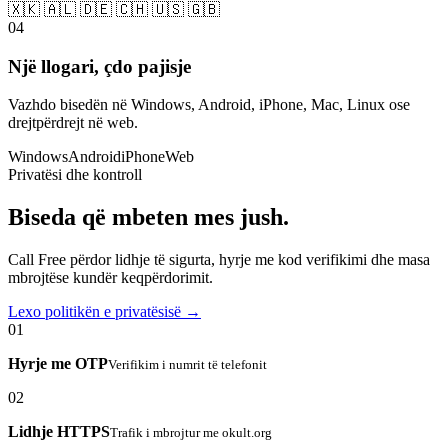
🇽🇰 🇦🇱 🇩🇪 🇨🇭 🇺🇸 🇬🇧
04
Një llogari, çdo pajisje
Vazhdo bisedën në Windows, Android, iPhone, Mac, Linux ose
drejtpërdrejt në web.
Windows
Android
iPhone
Web
Privatësi dhe kontroll
Biseda që mbeten mes jush.
Call Free përdor lidhje të sigurta, hyrje me kod verifikimi dhe masa
mbrojtëse kundër keqpërdorimit.
Lexo politikën e privatësisë →
01
Hyrje me OTP
Verifikim i numrit të telefonit
02
Lidhje HTTPS
Trafik i mbrojtur me okult.org