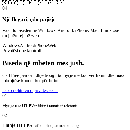
🇽🇰 🇦🇱 🇩🇪 🇨🇭 🇺🇸 🇬🇧
04
Një llogari, çdo pajisje
Vazhdo bisedën në Windows, Android, iPhone, Mac, Linux ose
drejtpërdrejt në web.
Windows
Android
iPhone
Web
Privatësi dhe kontroll
Biseda që mbeten mes jush.
Call Free përdor lidhje të sigurta, hyrje me kod verifikimi dhe masa
mbrojtëse kundër keqpërdorimit.
Lexo politikën e privatësisë →
01
Hyrje me OTP
Verifikim i numrit të telefonit
02
Lidhje HTTPS
Trafik i mbrojtur me okult.org