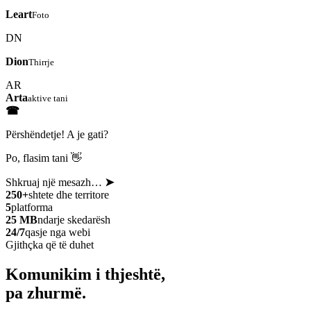
Leart
Foto
DN
Dion
Thirrje
AR
Arta
aktive tani
☎
Përshëndetje! A je gati?
Po, flasim tani 👋
Shkruaj një mesazh…
➤
250+
shtete dhe territore
5
platforma
25 MB
ndarje skedarësh
24/7
qasje nga webi
Gjithçka që të duhet
Komunikim i thjeshtë,
pa zhurmë.