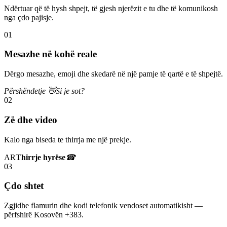
Ndërtuar që të hysh shpejt, të gjesh njerëzit e tu dhe të komunikosh
nga çdo pajisje.
01
Mesazhe në kohë reale
Dërgo mesazhe, emoji dhe skedarë në një pamje të qartë e të shpejtë.
Përshëndetje 👋
Si je sot?
02
Zë dhe video
Kalo nga biseda te thirrja me një prekje.
AR
Thirrje hyrëse
☎
03
Çdo shtet
Zgjidhe flamurin dhe kodi telefonik vendoset automatikisht —
përfshirë Kosovën +383.