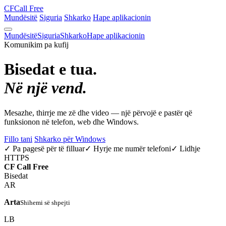
CF
Call Free
Mundësitë
Siguria
Shkarko
Hape aplikacionin
Mundësitë
Siguria
Shkarko
Hape aplikacionin
Komunikim pa kufij
Bisedat e tua.
Në një vend.
Mesazhe, thirrje me zë dhe video — një përvojë e pastër që
funksionon në telefon, web dhe Windows.
Fillo tani
Shkarko për Windows
✓ Pa pagesë për të filluar
✓ Hyrje me numër telefoni
✓ Lidhje
HTTPS
CF
Call Free
Bisedat
AR
Arta
Shihemi së shpejti
LB