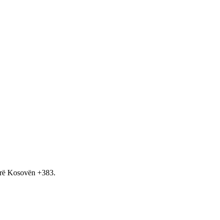
hirë Kosovën +383.