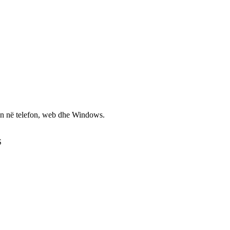
non në telefon, web dhe Windows.
S