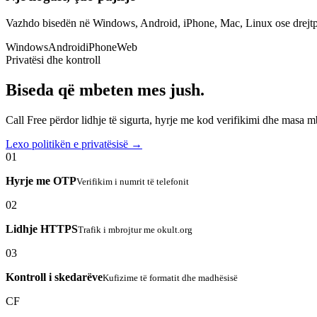
Vazhdo bisedën në Windows, Android, iPhone, Mac, Linux ose drejtp
Windows
Android
iPhone
Web
Privatësi dhe kontroll
Biseda që mbeten mes jush.
Call Free përdor lidhje të sigurta, hyrje me kod verifikimi dhe masa 
Lexo politikën e privatësisë →
01
Hyrje me OTP
Verifikim i numrit të telefonit
02
Lidhje HTTPS
Trafik i mbrojtur me okult.org
03
Kontroll i skedarëve
Kufizime të formatit dhe madhësisë
CF