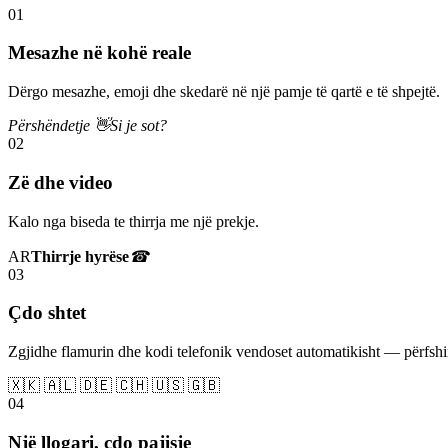
01
Mesazhe në kohë reale
Dërgo mesazhe, emoji dhe skedarë në një pamje të qartë e të shpejtë.
Përshëndetje 👋
Si je sot?
02
Zë dhe video
Kalo nga biseda te thirrja me një prekje.
AR
Thirrje hyrëse
☎
03
Çdo shtet
Zgjidhe flamurin dhe kodi telefonik vendoset automatikisht — përfs
🇽🇰 🇦🇱 🇩🇪 🇨🇭 🇺🇸 🇬🇧
04
Një llogari, çdo pajisje