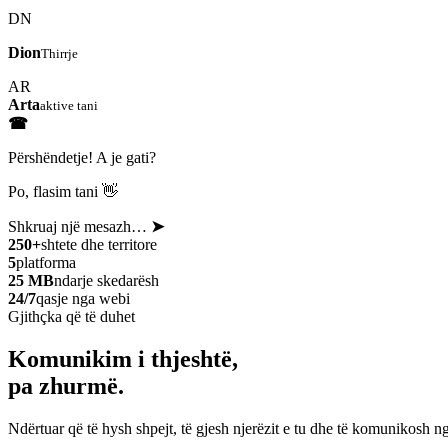
DN
Dion
Thirrje
AR
Arta
aktive tani
☎
Përshëndetje! A je gati?
Po, flasim tani 👋
Shkruaj një mesazh…
➤
250+
shtete dhe territore
5
platforma
25 MB
ndarje skedarësh
24/7
qasje nga webi
Gjithçka që të duhet
Komunikim i thjeshtë,
pa zhurmë.
Ndërtuar që të hysh shpejt, të gjesh njerëzit e tu dhe të komunikosh ng