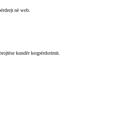
ërdrejt në web.
mbrojtëse kundër keqpërdorimit.