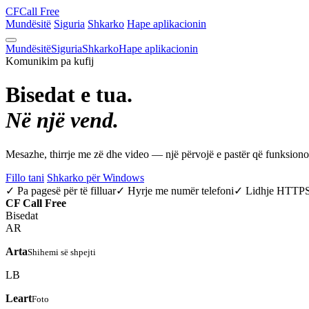
CF
Call Free
Mundësitë
Siguria
Shkarko
Hape aplikacionin
Mundësitë
Siguria
Shkarko
Hape aplikacionin
Komunikim pa kufij
Bisedat e tua.
Në një vend.
Mesazhe, thirrje me zë dhe video — një përvojë e pastër që funksio
Fillo tani
Shkarko për Windows
✓ Pa pagesë për të filluar
✓ Hyrje me numër telefoni
✓ Lidhje HTTP
CF
Call Free
Bisedat
AR
Arta
Shihemi së shpejti
LB
Leart
Foto