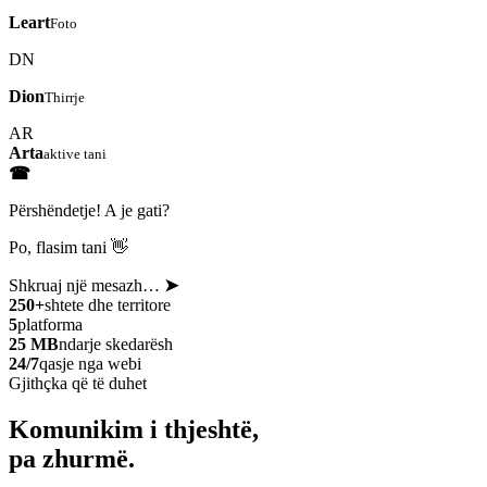
Leart
Foto
DN
Dion
Thirrje
AR
Arta
aktive tani
☎
Përshëndetje! A je gati?
Po, flasim tani 👋
Shkruaj një mesazh…
➤
250+
shtete dhe territore
5
platforma
25 MB
ndarje skedarësh
24/7
qasje nga webi
Gjithçka që të duhet
Komunikim i thjeshtë,
pa zhurmë.