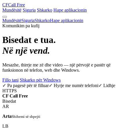
CF
Call Free
Mundësitë
Siguria
Shkarko
Hape aplikacionin
Mundësitë
Siguria
Shkarko
Hape aplikacionin
Komunikim pa kufij
Bisedat e tua.
Në një vend.
Mesazhe, thirrje me zë dhe video — një përvojë e pastër që
funksionon në telefon, web dhe Windows.
Fillo tani
Shkarko për Windows
✓ Pa pagesë për të filluar
✓ Hyrje me numër telefoni
✓ Lidhje
HTTPS
CF
Call Free
Bisedat
AR
Arta
Shihemi së shpejti
LB