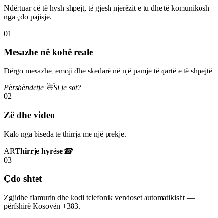
Ndërtuar që të hysh shpejt, të gjesh njerëzit e tu dhe të komunikosh
nga çdo pajisje.
01
Mesazhe në kohë reale
Dërgo mesazhe, emoji dhe skedarë në një pamje të qartë e të shpejtë.
Përshëndetje 👋
Si je sot?
02
Zë dhe video
Kalo nga biseda te thirrja me një prekje.
AR
Thirrje hyrëse
☎
03
Çdo shtet
Zgjidhe flamurin dhe kodi telefonik vendoset automatikisht —
përfshirë Kosovën +383.