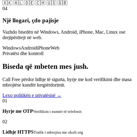
🇽🇰 🇦🇱 🇩🇪 🇨🇭 🇺🇸 🇬🇧
04
Një llogari, çdo pajisje
Vazhdo bisedën në Windows, Android, iPhone, Mac, Linux ose
drejtpërdrejt në web.
Windows
Android
iPhone
Web
Privatësi dhe kontroll
Biseda që mbeten mes jush.
Call Free përdor lidhje të sigurta, hyrje me kod verifikimi dhe masa
mbrojtëse kundër keqpërdorimit.
Lexo politikën e privatësisë →
01
Hyrje me OTP
Verifikim i numrit të telefonit
02
Lidhje HTTPS
Trafik i mbrojtur me okult.org