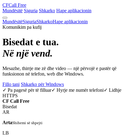
CF
Call Free
Mundësitë
Siguria
Shkarko
Hape aplikacionin
Mundësitë
Siguria
Shkarko
Hape aplikacionin
Komunikim pa kufij
Bisedat e tua.
Në një vend.
Mesazhe, thirrje me zë dhe video — një përvojë e pastër që
funksionon në telefon, web dhe Windows.
Fillo tani
Shkarko për Windows
✓ Pa pagesë për të filluar
✓ Hyrje me numër telefoni
✓ Lidhje
HTTPS
CF
Call Free
Bisedat
AR
Arta
Shihemi së shpejti
LB