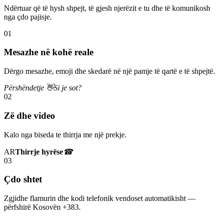
Ndërtuar që të hysh shpejt, të gjesh njerëzit e tu dhe të komunikosh
nga çdo pajisje.
01
Mesazhe në kohë reale
Dërgo mesazhe, emoji dhe skedarë në një pamje të qartë e të shpejtë.
Përshëndetje 👋
Si je sot?
02
Zë dhe video
Kalo nga biseda te thirrja me një prekje.
AR
Thirrje hyrëse
☎
03
Çdo shtet
Zgjidhe flamurin dhe kodi telefonik vendoset automatikisht —
përfshirë Kosovën +383.