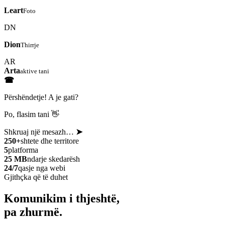
Leart
Foto
DN
Dion
Thirrje
AR
Arta
aktive tani
☎
Përshëndetje! A je gati?
Po, flasim tani 👋
Shkruaj një mesazh…
➤
250+
shtete dhe territore
5
platforma
25 MB
ndarje skedarësh
24/7
qasje nga webi
Gjithçka që të duhet
Komunikim i thjeshtë,
pa zhurmë.