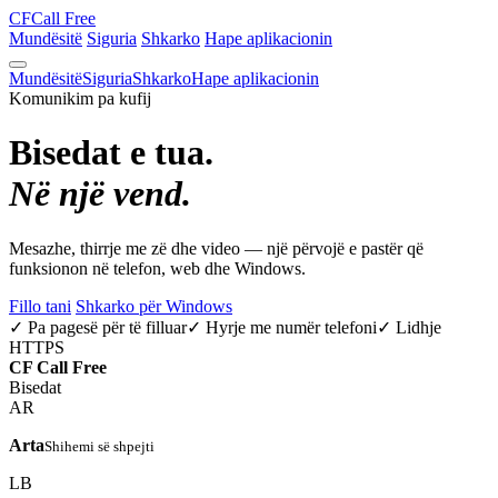
CF
Call Free
Mundësitë
Siguria
Shkarko
Hape aplikacionin
Mundësitë
Siguria
Shkarko
Hape aplikacionin
Komunikim pa kufij
Bisedat e tua.
Në një vend.
Mesazhe, thirrje me zë dhe video — një përvojë e pastër që
funksionon në telefon, web dhe Windows.
Fillo tani
Shkarko për Windows
✓ Pa pagesë për të filluar
✓ Hyrje me numër telefoni
✓ Lidhje
HTTPS
CF
Call Free
Bisedat
AR
Arta
Shihemi së shpejti
LB