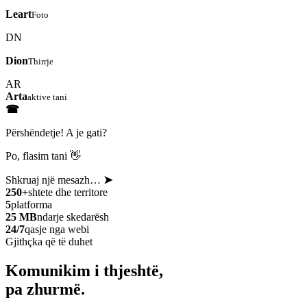
Leart
Foto
DN
Dion
Thirrje
AR
Arta
aktive tani
☎
Përshëndetje! A je gati?
Po, flasim tani 👋
Shkruaj një mesazh…
➤
250+
shtete dhe territore
5
platforma
25 MB
ndarje skedarësh
24/7
qasje nga webi
Gjithçka që të duhet
Komunikim i thjeshtë,
pa zhurmë.