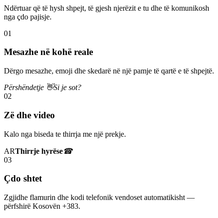
Ndërtuar që të hysh shpejt, të gjesh njerëzit e tu dhe të komunikosh
nga çdo pajisje.
01
Mesazhe në kohë reale
Dërgo mesazhe, emoji dhe skedarë në një pamje të qartë e të shpejtë.
Përshëndetje 👋
Si je sot?
02
Zë dhe video
Kalo nga biseda te thirrja me një prekje.
AR
Thirrje hyrëse
☎
03
Çdo shtet
Zgjidhe flamurin dhe kodi telefonik vendoset automatikisht —
përfshirë Kosovën +383.