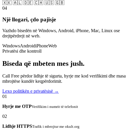
🇽🇰 🇦🇱 🇩🇪 🇨🇭 🇺🇸 🇬🇧
04
Një llogari, çdo pajisje
Vazhdo bisedën në Windows, Android, iPhone, Mac, Linux ose
drejtpërdrejt në web.
Windows
Android
iPhone
Web
Privatësi dhe kontroll
Biseda që mbeten mes jush.
Call Free përdor lidhje të sigurta, hyrje me kod verifikimi dhe masa
mbrojtëse kundër keqpërdorimit.
Lexo politikën e privatësisë →
01
Hyrje me OTP
Verifikim i numrit të telefonit
02
Lidhje HTTPS
Trafik i mbrojtur me okult.org