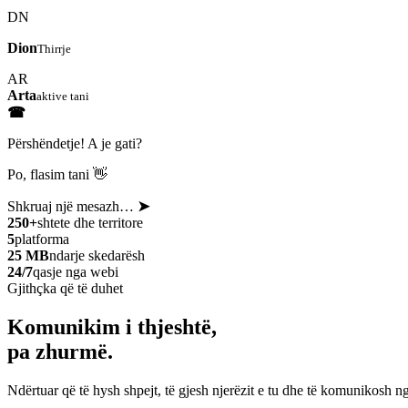
DN
Dion
Thirrje
AR
Arta
aktive tani
☎
Përshëndetje! A je gati?
Po, flasim tani 👋
Shkruaj një mesazh…
➤
250+
shtete dhe territore
5
platforma
25 MB
ndarje skedarësh
24/7
qasje nga webi
Gjithçka që të duhet
Komunikim i thjeshtë,
pa zhurmë.
Ndërtuar që të hysh shpejt, të gjesh njerëzit e tu dhe të komunikosh ng