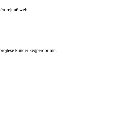
ërdrejt në web.
mbrojtëse kundër keqpërdorimit.