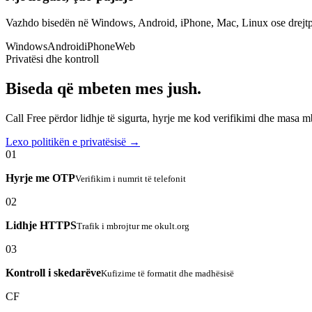
Vazhdo bisedën në Windows, Android, iPhone, Mac, Linux ose drejtp
Windows
Android
iPhone
Web
Privatësi dhe kontroll
Biseda që mbeten mes jush.
Call Free përdor lidhje të sigurta, hyrje me kod verifikimi dhe masa 
Lexo politikën e privatësisë →
01
Hyrje me OTP
Verifikim i numrit të telefonit
02
Lidhje HTTPS
Trafik i mbrojtur me okult.org
03
Kontroll i skedarëve
Kufizime të formatit dhe madhësisë
CF