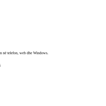
non në telefon, web dhe Windows.
S