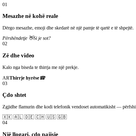
01
Mesazhe në kohë reale
Dërgo mesazhe, emoji dhe skedarë në një pamje të qartë e të shpejtë.
Përshëndetje 👋
Si je sot?
02
Zë dhe video
Kalo nga biseda te thirrja me një prekje.
AR
Thirrje hyrëse
☎
03
Çdo shtet
Zgjidhe flamurin dhe kodi telefonik vendoset automatikisht — përfs
🇽🇰 🇦🇱 🇩🇪 🇨🇭 🇺🇸 🇬🇧
04
Një llogari, çdo pajisje