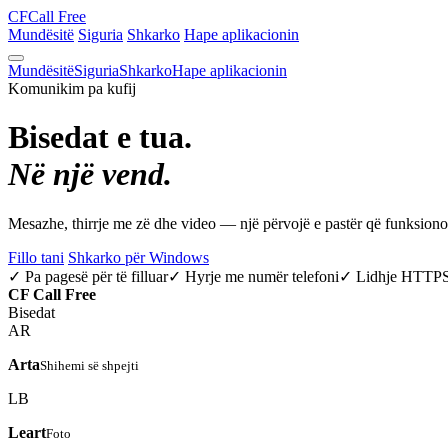
CF
Call Free
Mundësitë
Siguria
Shkarko
Hape aplikacionin
Mundësitë
Siguria
Shkarko
Hape aplikacionin
Komunikim pa kufij
Bisedat e tua.
Në një vend.
Mesazhe, thirrje me zë dhe video — një përvojë e pastër që funksio
Fillo tani
Shkarko për Windows
✓ Pa pagesë për të filluar
✓ Hyrje me numër telefoni
✓ Lidhje HTTP
CF
Call Free
Bisedat
AR
Arta
Shihemi së shpejti
LB
Leart
Foto