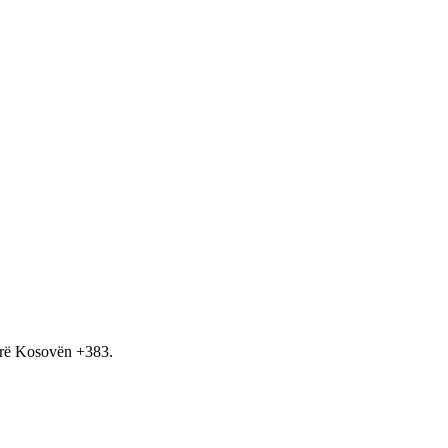
hirë Kosovën +383.