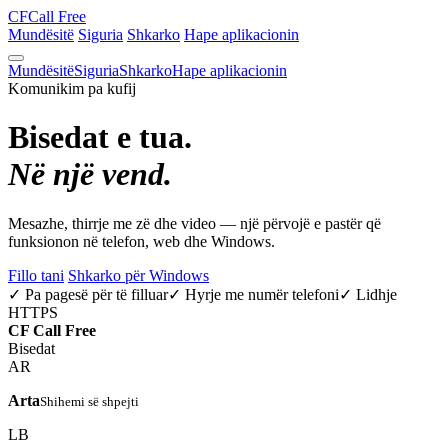
CF
Call Free
Mundësitë
Siguria
Shkarko
Hape aplikacionin
Mundësitë
Siguria
Shkarko
Hape aplikacionin
Komunikim pa kufij
Bisedat e tua.
Në një vend.
Mesazhe, thirrje me zë dhe video — një përvojë e pastër që
funksionon në telefon, web dhe Windows.
Fillo tani
Shkarko për Windows
✓ Pa pagesë për të filluar
✓ Hyrje me numër telefoni
✓ Lidhje
HTTPS
CF
Call Free
Bisedat
AR
Arta
Shihemi së shpejti
LB