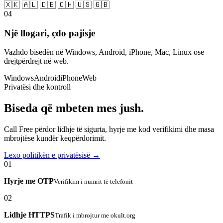
🇽🇰 🇦🇱 🇩🇪 🇨🇭 🇺🇸 🇬🇧
04
Një llogari, çdo pajisje
Vazhdo bisedën në Windows, Android, iPhone, Mac, Linux ose
drejtpërdrejt në web.
Windows
Android
iPhone
Web
Privatësi dhe kontroll
Biseda që mbeten mes jush.
Call Free përdor lidhje të sigurta, hyrje me kod verifikimi dhe masa
mbrojtëse kundër keqpërdorimit.
Lexo politikën e privatësisë →
01
Hyrje me OTP
Verifikim i numrit të telefonit
02
Lidhje HTTPS
Trafik i mbrojtur me okult.org