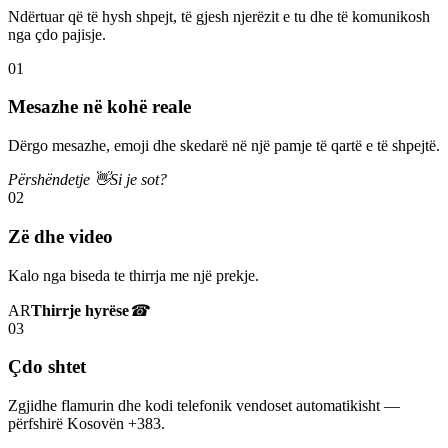
Ndërtuar që të hysh shpejt, të gjesh njerëzit e tu dhe të komunikosh
nga çdo pajisje.
01
Mesazhe në kohë reale
Dërgo mesazhe, emoji dhe skedarë në një pamje të qartë e të shpejtë.
Përshëndetje 👋
Si je sot?
02
Zë dhe video
Kalo nga biseda te thirrja me një prekje.
AR
Thirrje hyrëse
☎
03
Çdo shtet
Zgjidhe flamurin dhe kodi telefonik vendoset automatikisht —
përfshirë Kosovën +383.