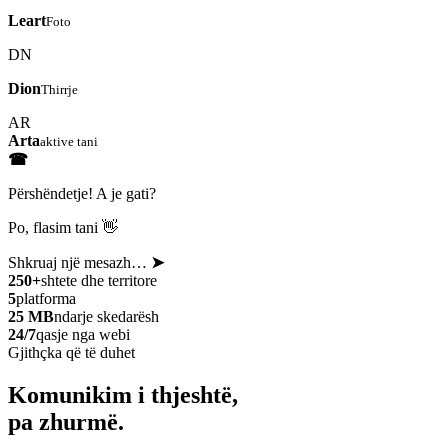
Leart
Foto
DN
Dion
Thirrje
AR
Arta
aktive tani
☎
Përshëndetje! A je gati?
Po, flasim tani 👋
Shkruaj një mesazh…
➤
250+
shtete dhe territore
5
platforma
25 MB
ndarje skedarësh
24/7
qasje nga webi
Gjithçka që të duhet
Komunikim i thjeshtë,
pa zhurmë.