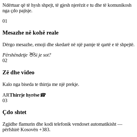
Ndërtuar që të hysh shpejt, të gjesh njerëzit e tu dhe të komunikosh
nga çdo pajisje.
01
Mesazhe në kohë reale
Dërgo mesazhe, emoji dhe skedarë në një pamje të qartë e të shpejtë.
Përshëndetje 👋
Si je sot?
02
Zë dhe video
Kalo nga biseda te thirrja me një prekje.
AR
Thirrje hyrëse
☎
03
Çdo shtet
Zgjidhe flamurin dhe kodi telefonik vendoset automatikisht —
përfshirë Kosovën +383.