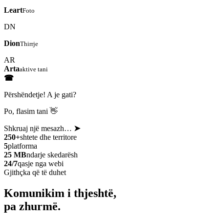
Leart
Foto
DN
Dion
Thirrje
AR
Arta
aktive tani
☎
Përshëndetje! A je gati?
Po, flasim tani 👋
Shkruaj një mesazh…
➤
250+
shtete dhe territore
5
platforma
25 MB
ndarje skedarësh
24/7
qasje nga webi
Gjithçka që të duhet
Komunikim i thjeshtë,
pa zhurmë.