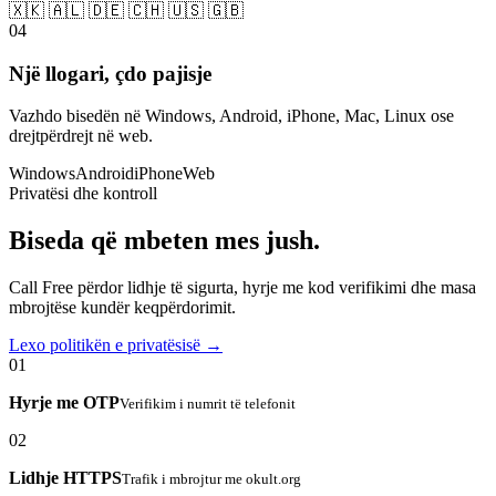
🇽🇰 🇦🇱 🇩🇪 🇨🇭 🇺🇸 🇬🇧
04
Një llogari, çdo pajisje
Vazhdo bisedën në Windows, Android, iPhone, Mac, Linux ose
drejtpërdrejt në web.
Windows
Android
iPhone
Web
Privatësi dhe kontroll
Biseda që mbeten mes jush.
Call Free përdor lidhje të sigurta, hyrje me kod verifikimi dhe masa
mbrojtëse kundër keqpërdorimit.
Lexo politikën e privatësisë →
01
Hyrje me OTP
Verifikim i numrit të telefonit
02
Lidhje HTTPS
Trafik i mbrojtur me okult.org