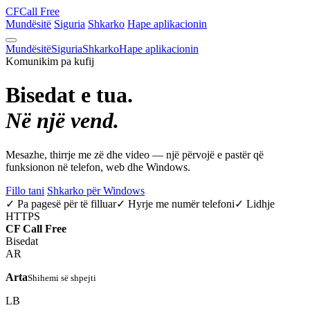
CF
Call Free
Mundësitë
Siguria
Shkarko
Hape aplikacionin
Mundësitë
Siguria
Shkarko
Hape aplikacionin
Komunikim pa kufij
Bisedat e tua.
Në një vend.
Mesazhe, thirrje me zë dhe video — një përvojë e pastër që
funksionon në telefon, web dhe Windows.
Fillo tani
Shkarko për Windows
✓ Pa pagesë për të filluar
✓ Hyrje me numër telefoni
✓ Lidhje
HTTPS
CF
Call Free
Bisedat
AR
Arta
Shihemi së shpejti
LB