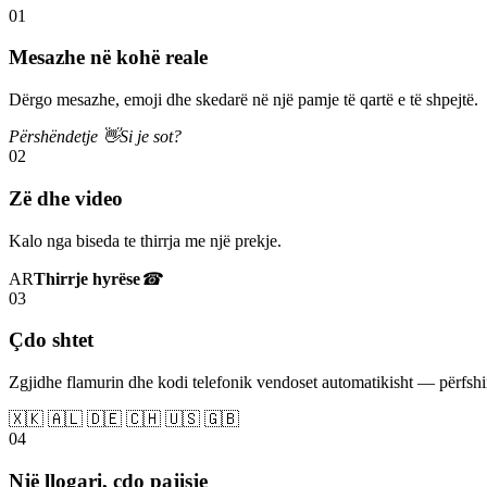
01
Mesazhe në kohë reale
Dërgo mesazhe, emoji dhe skedarë në një pamje të qartë e të shpejtë.
Përshëndetje 👋
Si je sot?
02
Zë dhe video
Kalo nga biseda te thirrja me një prekje.
AR
Thirrje hyrëse
☎
03
Çdo shtet
Zgjidhe flamurin dhe kodi telefonik vendoset automatikisht — përfs
🇽🇰 🇦🇱 🇩🇪 🇨🇭 🇺🇸 🇬🇧
04
Një llogari, çdo pajisje