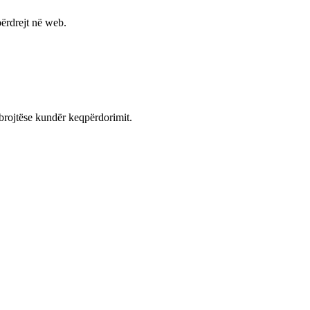
ërdrejt në web.
mbrojtëse kundër keqpërdorimit.