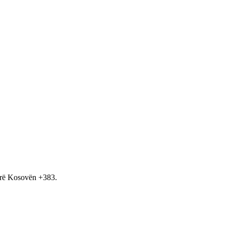
hirë Kosovën +383.