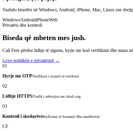
Vazhdo bisedën në Windows, Android, iPhone, Mac, Linux ose drejtp
Windows
Android
iPhone
Web
Privatësi dhe kontroll
Biseda që mbeten mes jush.
Call Free përdor lidhje të sigurta, hyrje me kod verifikimi dhe masa 
Lexo politikën e privatësisë →
01
Hyrje me OTP
Verifikim i numrit të telefonit
02
Lidhje HTTPS
Trafik i mbrojtur me okult.org
03
Kontroll i skedarëve
Kufizime të formatit dhe madhësisë
CF