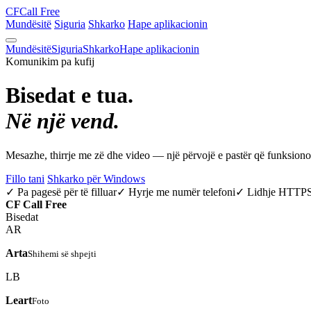
CF
Call Free
Mundësitë
Siguria
Shkarko
Hape aplikacionin
Mundësitë
Siguria
Shkarko
Hape aplikacionin
Komunikim pa kufij
Bisedat e tua.
Në një vend.
Mesazhe, thirrje me zë dhe video — një përvojë e pastër që funksio
Fillo tani
Shkarko për Windows
✓ Pa pagesë për të filluar
✓ Hyrje me numër telefoni
✓ Lidhje HTTP
CF
Call Free
Bisedat
AR
Arta
Shihemi së shpejti
LB
Leart
Foto