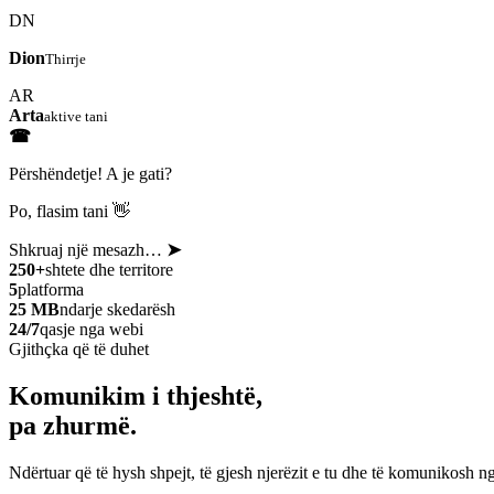
DN
Dion
Thirrje
AR
Arta
aktive tani
☎
Përshëndetje! A je gati?
Po, flasim tani 👋
Shkruaj një mesazh…
➤
250+
shtete dhe territore
5
platforma
25 MB
ndarje skedarësh
24/7
qasje nga webi
Gjithçka që të duhet
Komunikim i thjeshtë,
pa zhurmë.
Ndërtuar që të hysh shpejt, të gjesh njerëzit e tu dhe të komunikosh ng