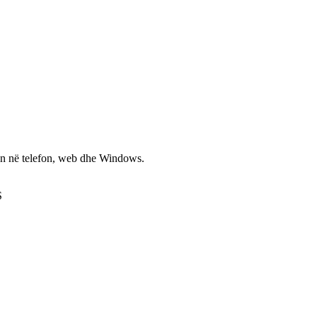
non në telefon, web dhe Windows.
S