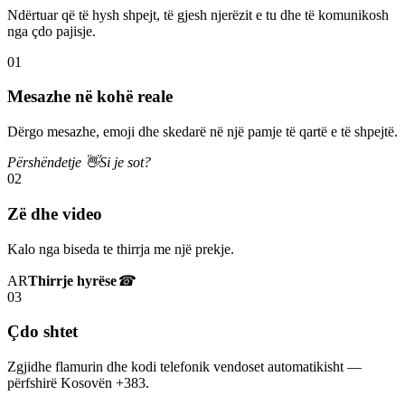
Ndërtuar që të hysh shpejt, të gjesh njerëzit e tu dhe të komunikosh
nga çdo pajisje.
01
Mesazhe në kohë reale
Dërgo mesazhe, emoji dhe skedarë në një pamje të qartë e të shpejtë.
Përshëndetje 👋
Si je sot?
02
Zë dhe video
Kalo nga biseda te thirrja me një prekje.
AR
Thirrje hyrëse
☎
03
Çdo shtet
Zgjidhe flamurin dhe kodi telefonik vendoset automatikisht —
përfshirë Kosovën +383.