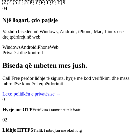
🇽🇰 🇦🇱 🇩🇪 🇨🇭 🇺🇸 🇬🇧
04
Një llogari, çdo pajisje
Vazhdo bisedën në Windows, Android, iPhone, Mac, Linux ose
drejtpërdrejt në web.
Windows
Android
iPhone
Web
Privatësi dhe kontroll
Biseda që mbeten mes jush.
Call Free përdor lidhje të sigurta, hyrje me kod verifikimi dhe masa
mbrojtëse kundër keqpërdorimit.
Lexo politikën e privatësisë →
01
Hyrje me OTP
Verifikim i numrit të telefonit
02
Lidhje HTTPS
Trafik i mbrojtur me okult.org