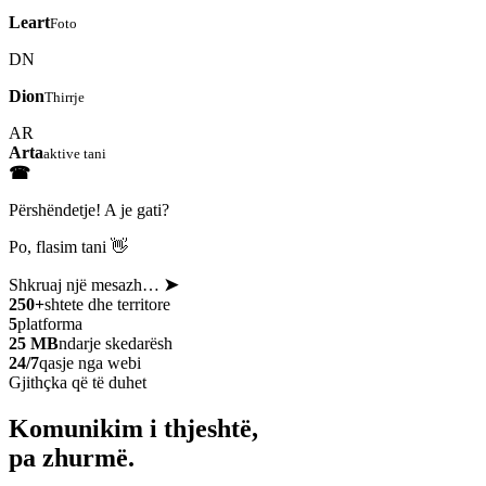
Leart
Foto
DN
Dion
Thirrje
AR
Arta
aktive tani
☎
Përshëndetje! A je gati?
Po, flasim tani 👋
Shkruaj një mesazh…
➤
250+
shtete dhe territore
5
platforma
25 MB
ndarje skedarësh
24/7
qasje nga webi
Gjithçka që të duhet
Komunikim i thjeshtë,
pa zhurmë.