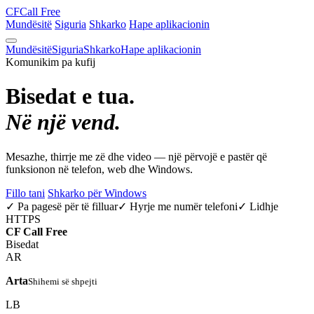
CF
Call Free
Mundësitë
Siguria
Shkarko
Hape aplikacionin
Mundësitë
Siguria
Shkarko
Hape aplikacionin
Komunikim pa kufij
Bisedat e tua.
Në një vend.
Mesazhe, thirrje me zë dhe video — një përvojë e pastër që
funksionon në telefon, web dhe Windows.
Fillo tani
Shkarko për Windows
✓ Pa pagesë për të filluar
✓ Hyrje me numër telefoni
✓ Lidhje
HTTPS
CF
Call Free
Bisedat
AR
Arta
Shihemi së shpejti
LB