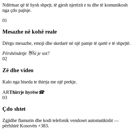
Ndërtuar që të hysh shpejt, të gjesh njerëzit e tu dhe të komunikosh
nga çdo pajisje.
01
Mesazhe në kohë reale
Dërgo mesazhe, emoji dhe skedarë në një pamje të qartë e të shpejtë.
Përshëndetje 👋
Si je sot?
02
Zë dhe video
Kalo nga biseda te thirrja me një prekje.
AR
Thirrje hyrëse
☎
03
Çdo shtet
Zgjidhe flamurin dhe kodi telefonik vendoset automatikisht —
përfshirë Kosovën +383.