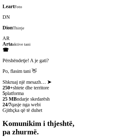
Leart
Foto
DN
Dion
Thirrje
AR
Arta
aktive tani
☎
Përshëndetje! A je gati?
Po, flasim tani 👋
Shkruaj një mesazh…
➤
250+
shtete dhe territore
5
platforma
25 MB
ndarje skedarësh
24/7
qasje nga webi
Gjithçka që të duhet
Komunikim i thjeshtë,
pa zhurmë.