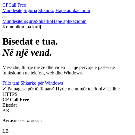
CF
Call Free
Mundësitë
Siguria
Shkarko
Hape aplikacionin
Mundësitë
Siguria
Shkarko
Hape aplikacionin
Komunikim pa kufij
Bisedat e tua.
Në një vend.
Mesazhe, thirrje me zë dhe video — një përvojë e pastër që
funksionon në telefon, web dhe Windows.
Fillo tani
Shkarko për Windows
✓ Pa pagesë për të filluar
✓ Hyrje me numër telefoni
✓ Lidhje
HTTPS
CF
Call Free
Bisedat
AR
Arta
Shihemi së shpejti
LB