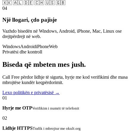
🇽🇰 🇦🇱 🇩🇪 🇨🇭 🇺🇸 🇬🇧
04
Një llogari, çdo pajisje
Vazhdo bisedën në Windows, Android, iPhone, Mac, Linux ose
drejtpërdrejt në web.
Windows
Android
iPhone
Web
Privatësi dhe kontroll
Biseda që mbeten mes jush.
Call Free përdor lidhje të sigurta, hyrje me kod verifikimi dhe masa
mbrojtëse kundër keqpërdorimit.
Lexo politikën e privatësisë →
01
Hyrje me OTP
Verifikim i numrit të telefonit
02
Lidhje HTTPS
Trafik i mbrojtur me okult.org