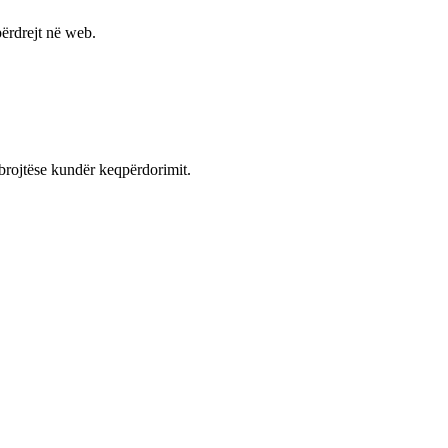
ërdrejt në web.
mbrojtëse kundër keqpërdorimit.