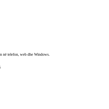
non në telefon, web dhe Windows.
S