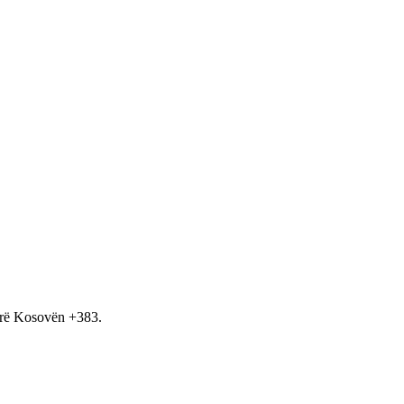
hirë Kosovën +383.