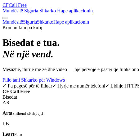
CF
Call Free
Mundësitë
Siguria
Shkarko
Hape aplikacionin
Mundësitë
Siguria
Shkarko
Hape aplikacionin
Komunikim pa kufij
Bisedat e tua.
Në një vend.
Mesazhe, thirrje me zë dhe video — një përvojë e pastër që funksio
Fillo tani
Shkarko për Windows
✓ Pa pagesë për të filluar
✓ Hyrje me numër telefoni
✓ Lidhje HTTP
CF
Call Free
Bisedat
AR
Arta
Shihemi së shpejti
LB
Leart
Foto