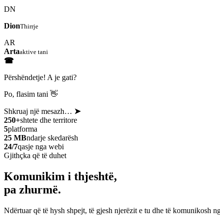
DN
Dion
Thirrje
AR
Arta
aktive tani
☎
Përshëndetje! A je gati?
Po, flasim tani 👋
Shkruaj një mesazh…
➤
250+
shtete dhe territore
5
platforma
25 MB
ndarje skedarësh
24/7
qasje nga webi
Gjithçka që të duhet
Komunikim i thjeshtë,
pa zhurmë.
Ndërtuar që të hysh shpejt, të gjesh njerëzit e tu dhe të komunikosh ng