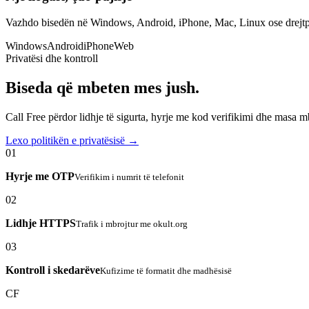
Vazhdo bisedën në Windows, Android, iPhone, Mac, Linux ose drejtp
Windows
Android
iPhone
Web
Privatësi dhe kontroll
Biseda që mbeten mes jush.
Call Free përdor lidhje të sigurta, hyrje me kod verifikimi dhe masa 
Lexo politikën e privatësisë →
01
Hyrje me OTP
Verifikim i numrit të telefonit
02
Lidhje HTTPS
Trafik i mbrojtur me okult.org
03
Kontroll i skedarëve
Kufizime të formatit dhe madhësisë
CF