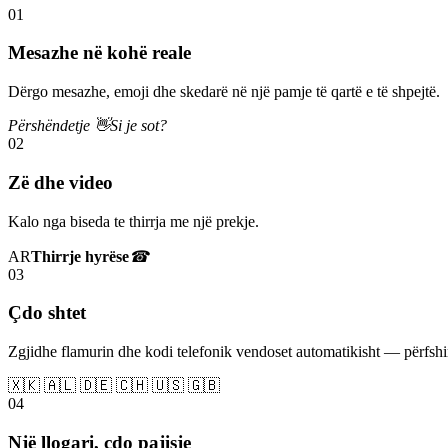
01
Mesazhe në kohë reale
Dërgo mesazhe, emoji dhe skedarë në një pamje të qartë e të shpejtë.
Përshëndetje 👋
Si je sot?
02
Zë dhe video
Kalo nga biseda te thirrja me një prekje.
AR
Thirrje hyrëse
☎
03
Çdo shtet
Zgjidhe flamurin dhe kodi telefonik vendoset automatikisht — përfs
🇽🇰 🇦🇱 🇩🇪 🇨🇭 🇺🇸 🇬🇧
04
Një llogari, çdo pajisje