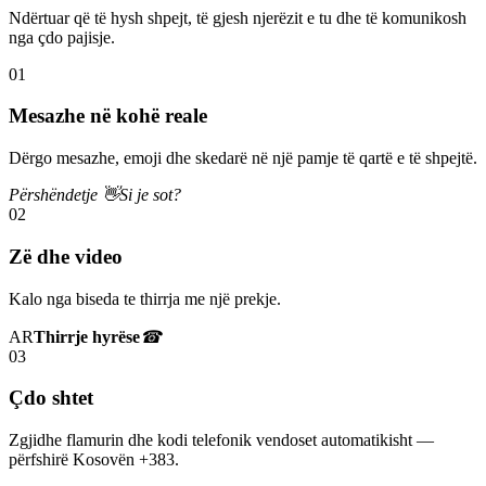
Ndërtuar që të hysh shpejt, të gjesh njerëzit e tu dhe të komunikosh
nga çdo pajisje.
01
Mesazhe në kohë reale
Dërgo mesazhe, emoji dhe skedarë në një pamje të qartë e të shpejtë.
Përshëndetje 👋
Si je sot?
02
Zë dhe video
Kalo nga biseda te thirrja me një prekje.
AR
Thirrje hyrëse
☎
03
Çdo shtet
Zgjidhe flamurin dhe kodi telefonik vendoset automatikisht —
përfshirë Kosovën +383.