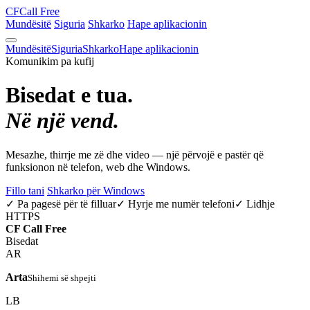
CF
Call Free
Mundësitë
Siguria
Shkarko
Hape aplikacionin
Mundësitë
Siguria
Shkarko
Hape aplikacionin
Komunikim pa kufij
Bisedat e tua.
Në një vend.
Mesazhe, thirrje me zë dhe video — një përvojë e pastër që
funksionon në telefon, web dhe Windows.
Fillo tani
Shkarko për Windows
✓ Pa pagesë për të filluar
✓ Hyrje me numër telefoni
✓ Lidhje
HTTPS
CF
Call Free
Bisedat
AR
Arta
Shihemi së shpejti
LB