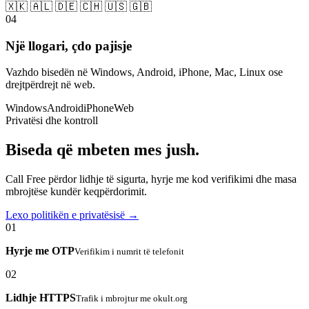
🇽🇰 🇦🇱 🇩🇪 🇨🇭 🇺🇸 🇬🇧
04
Një llogari, çdo pajisje
Vazhdo bisedën në Windows, Android, iPhone, Mac, Linux ose
drejtpërdrejt në web.
Windows
Android
iPhone
Web
Privatësi dhe kontroll
Biseda që mbeten mes jush.
Call Free përdor lidhje të sigurta, hyrje me kod verifikimi dhe masa
mbrojtëse kundër keqpërdorimit.
Lexo politikën e privatësisë →
01
Hyrje me OTP
Verifikim i numrit të telefonit
02
Lidhje HTTPS
Trafik i mbrojtur me okult.org