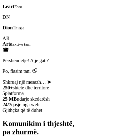
Leart
Foto
DN
Dion
Thirrje
AR
Arta
aktive tani
☎
Përshëndetje! A je gati?
Po, flasim tani 👋
Shkruaj një mesazh…
➤
250+
shtete dhe territore
5
platforma
25 MB
ndarje skedarësh
24/7
qasje nga webi
Gjithçka që të duhet
Komunikim i thjeshtë,
pa zhurmë.