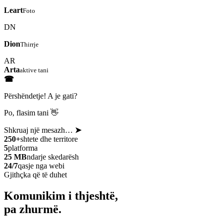
Leart
Foto
DN
Dion
Thirrje
AR
Arta
aktive tani
☎
Përshëndetje! A je gati?
Po, flasim tani 👋
Shkruaj një mesazh…
➤
250+
shtete dhe territore
5
platforma
25 MB
ndarje skedarësh
24/7
qasje nga webi
Gjithçka që të duhet
Komunikim i thjeshtë,
pa zhurmë.