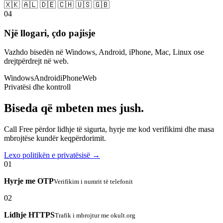
🇽🇰 🇦🇱 🇩🇪 🇨🇭 🇺🇸 🇬🇧
04
Një llogari, çdo pajisje
Vazhdo bisedën në Windows, Android, iPhone, Mac, Linux ose
drejtpërdrejt në web.
Windows
Android
iPhone
Web
Privatësi dhe kontroll
Biseda që mbeten mes jush.
Call Free përdor lidhje të sigurta, hyrje me kod verifikimi dhe masa
mbrojtëse kundër keqpërdorimit.
Lexo politikën e privatësisë →
01
Hyrje me OTP
Verifikim i numrit të telefonit
02
Lidhje HTTPS
Trafik i mbrojtur me okult.org