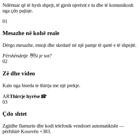
Ndërtuar që të hysh shpejt, të gjesh njerëzit e tu dhe të komunikosh
nga çdo pajisje.
01
Mesazhe në kohë reale
Dërgo mesazhe, emoji dhe skedarë në një pamje të qartë e të shpejtë.
Përshëndetje 👋
Si je sot?
02
Zë dhe video
Kalo nga biseda te thirrja me një prekje.
AR
Thirrje hyrëse
☎
03
Çdo shtet
Zgjidhe flamurin dhe kodi telefonik vendoset automatikisht —
përfshirë Kosovën +383.