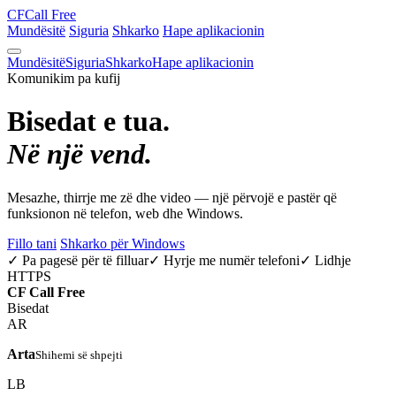
CF
Call Free
Mundësitë
Siguria
Shkarko
Hape aplikacionin
Mundësitë
Siguria
Shkarko
Hape aplikacionin
Komunikim pa kufij
Bisedat e tua.
Në një vend.
Mesazhe, thirrje me zë dhe video — një përvojë e pastër që
funksionon në telefon, web dhe Windows.
Fillo tani
Shkarko për Windows
✓ Pa pagesë për të filluar
✓ Hyrje me numër telefoni
✓ Lidhje
HTTPS
CF
Call Free
Bisedat
AR
Arta
Shihemi së shpejti
LB