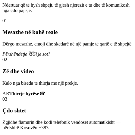
Ndërtuar që të hysh shpejt, të gjesh njerëzit e tu dhe të komunikosh
nga çdo pajisje.
01
Mesazhe në kohë reale
Dërgo mesazhe, emoji dhe skedarë në një pamje të qartë e të shpejtë.
Përshëndetje 👋
Si je sot?
02
Zë dhe video
Kalo nga biseda te thirrja me një prekje.
AR
Thirrje hyrëse
☎
03
Çdo shtet
Zgjidhe flamurin dhe kodi telefonik vendoset automatikisht —
përfshirë Kosovën +383.