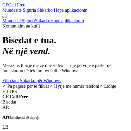
CF
Call Free
Mundësitë
Siguria
Shkarko
Hape aplikacionin
Mundësitë
Siguria
Shkarko
Hape aplikacionin
Komunikim pa kufij
Bisedat e tua.
Në një vend.
Mesazhe, thirrje me zë dhe video — një përvojë e pastër që
funksionon në telefon, web dhe Windows.
Fillo tani
Shkarko për Windows
✓ Pa pagesë për të filluar
✓ Hyrje me numër telefoni
✓ Lidhje
HTTPS
CF
Call Free
Bisedat
AR
Arta
Shihemi së shpejti
LB