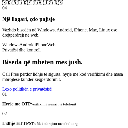
🇽🇰 🇦🇱 🇩🇪 🇨🇭 🇺🇸 🇬🇧
04
Një llogari, çdo pajisje
Vazhdo bisedën në Windows, Android, iPhone, Mac, Linux ose
drejtpërdrejt në web.
Windows
Android
iPhone
Web
Privatësi dhe kontroll
Biseda që mbeten mes jush.
Call Free përdor lidhje të sigurta, hyrje me kod verifikimi dhe masa
mbrojtëse kundër keqpërdorimit.
Lexo politikën e privatësisë →
01
Hyrje me OTP
Verifikim i numrit të telefonit
02
Lidhje HTTPS
Trafik i mbrojtur me okult.org