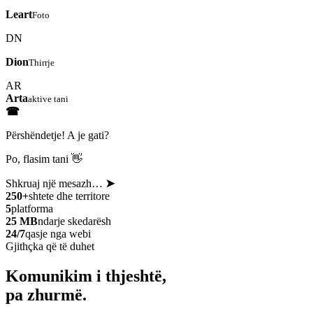
Leart
Foto
DN
Dion
Thirrje
AR
Arta
aktive tani
☎
Përshëndetje! A je gati?
Po, flasim tani 👋
Shkruaj një mesazh…
➤
250+
shtete dhe territore
5
platforma
25 MB
ndarje skedarësh
24/7
qasje nga webi
Gjithçka që të duhet
Komunikim i thjeshtë,
pa zhurmë.