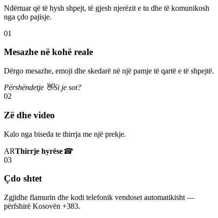
Ndërtuar që të hysh shpejt, të gjesh njerëzit e tu dhe të komunikosh
nga çdo pajisje.
01
Mesazhe në kohë reale
Dërgo mesazhe, emoji dhe skedarë në një pamje të qartë e të shpejtë.
Përshëndetje 👋
Si je sot?
02
Zë dhe video
Kalo nga biseda te thirrja me një prekje.
AR
Thirrje hyrëse
☎
03
Çdo shtet
Zgjidhe flamurin dhe kodi telefonik vendoset automatikisht —
përfshirë Kosovën +383.