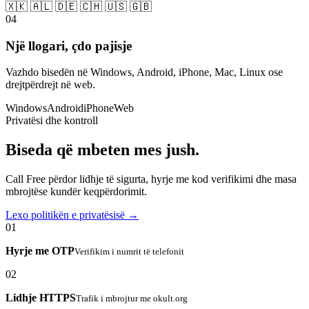
🇽🇰 🇦🇱 🇩🇪 🇨🇭 🇺🇸 🇬🇧
04
Një llogari, çdo pajisje
Vazhdo bisedën në Windows, Android, iPhone, Mac, Linux ose
drejtpërdrejt në web.
Windows
Android
iPhone
Web
Privatësi dhe kontroll
Biseda që mbeten mes jush.
Call Free përdor lidhje të sigurta, hyrje me kod verifikimi dhe masa
mbrojtëse kundër keqpërdorimit.
Lexo politikën e privatësisë →
01
Hyrje me OTP
Verifikim i numrit të telefonit
02
Lidhje HTTPS
Trafik i mbrojtur me okult.org