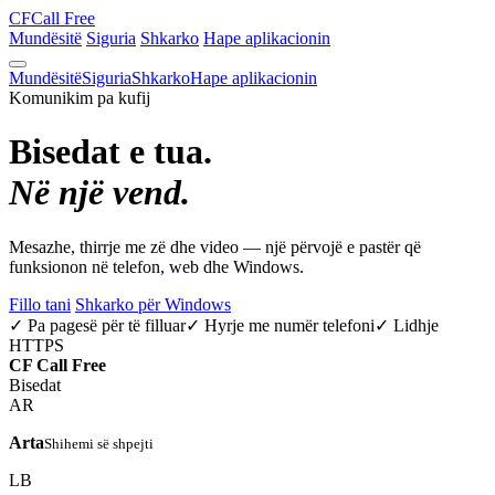
CF
Call Free
Mundësitë
Siguria
Shkarko
Hape aplikacionin
Mundësitë
Siguria
Shkarko
Hape aplikacionin
Komunikim pa kufij
Bisedat e tua.
Në një vend.
Mesazhe, thirrje me zë dhe video — një përvojë e pastër që
funksionon në telefon, web dhe Windows.
Fillo tani
Shkarko për Windows
✓ Pa pagesë për të filluar
✓ Hyrje me numër telefoni
✓ Lidhje
HTTPS
CF
Call Free
Bisedat
AR
Arta
Shihemi së shpejti
LB