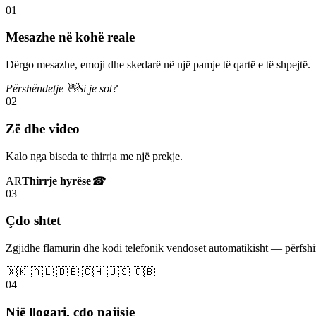
01
Mesazhe në kohë reale
Dërgo mesazhe, emoji dhe skedarë në një pamje të qartë e të shpejtë.
Përshëndetje 👋
Si je sot?
02
Zë dhe video
Kalo nga biseda te thirrja me një prekje.
AR
Thirrje hyrëse
☎
03
Çdo shtet
Zgjidhe flamurin dhe kodi telefonik vendoset automatikisht — përfs
🇽🇰 🇦🇱 🇩🇪 🇨🇭 🇺🇸 🇬🇧
04
Një llogari, çdo pajisje