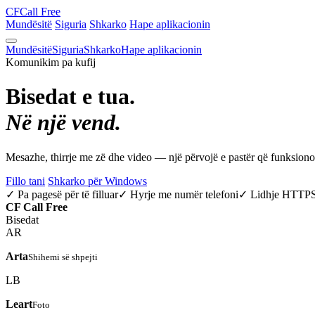
CF
Call Free
Mundësitë
Siguria
Shkarko
Hape aplikacionin
Mundësitë
Siguria
Shkarko
Hape aplikacionin
Komunikim pa kufij
Bisedat e tua.
Në një vend.
Mesazhe, thirrje me zë dhe video — një përvojë e pastër që funksio
Fillo tani
Shkarko për Windows
✓ Pa pagesë për të filluar
✓ Hyrje me numër telefoni
✓ Lidhje HTTP
CF
Call Free
Bisedat
AR
Arta
Shihemi së shpejti
LB
Leart
Foto