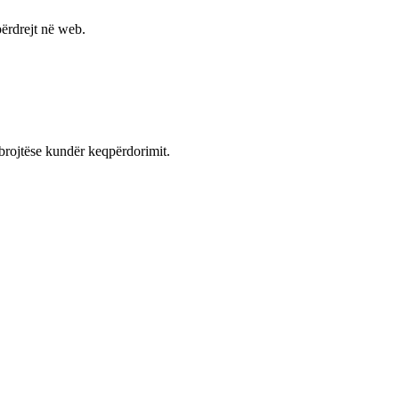
ërdrejt në web.
mbrojtëse kundër keqpërdorimit.