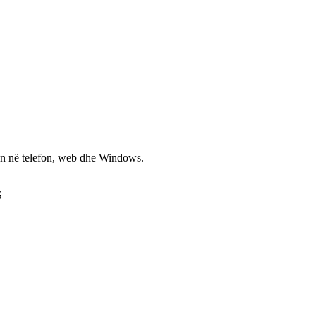
non në telefon, web dhe Windows.
S