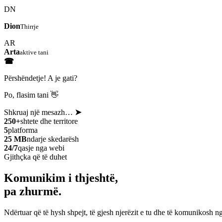
DN
Dion
Thirrje
AR
Arta
aktive tani
☎
Përshëndetje! A je gati?
Po, flasim tani 👋
Shkruaj një mesazh…
➤
250+
shtete dhe territore
5
platforma
25 MB
ndarje skedarësh
24/7
qasje nga webi
Gjithçka që të duhet
Komunikim i thjeshtë,
pa zhurmë.
Ndërtuar që të hysh shpejt, të gjesh njerëzit e tu dhe të komunikosh ng