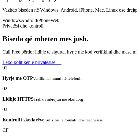
Vazhdo bisedën në Windows, Android, iPhone, Mac, Linux ose drejtp
Windows
Android
iPhone
Web
Privatësi dhe kontroll
Biseda që mbeten mes jush.
Call Free përdor lidhje të sigurta, hyrje me kod verifikimi dhe masa 
Lexo politikën e privatësisë →
01
Hyrje me OTP
Verifikim i numrit të telefonit
02
Lidhje HTTPS
Trafik i mbrojtur me okult.org
03
Kontroll i skedarëve
Kufizime të formatit dhe madhësisë
CF