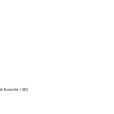
hirë Kosovën +383.