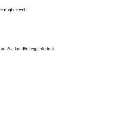
ërdrejt në web.
mbrojtëse kundër keqpërdorimit.