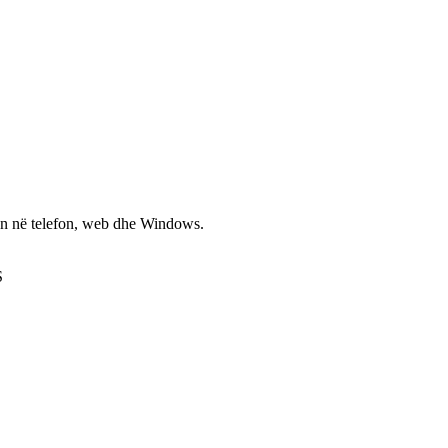
non në telefon, web dhe Windows.
S