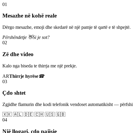
01
Mesazhe në kohë reale
Dërgo mesazhe, emoji dhe skedarë në një pamje të qartë e të shpejtë.
Përshëndetje 👋
Si je sot?
02
Zë dhe video
Kalo nga biseda te thirrja me një prekje.
AR
Thirrje hyrëse
☎
03
Çdo shtet
Zgjidhe flamurin dhe kodi telefonik vendoset automatikisht — përfs
🇽🇰 🇦🇱 🇩🇪 🇨🇭 🇺🇸 🇬🇧
04
Një llogari, çdo pajisje