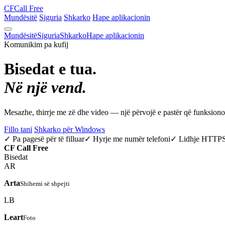
CF
Call Free
Mundësitë
Siguria
Shkarko
Hape aplikacionin
Mundësitë
Siguria
Shkarko
Hape aplikacionin
Komunikim pa kufij
Bisedat e tua.
Në një vend.
Mesazhe, thirrje me zë dhe video — një përvojë e pastër që funksio
Fillo tani
Shkarko për Windows
✓ Pa pagesë për të filluar
✓ Hyrje me numër telefoni
✓ Lidhje HTTP
CF
Call Free
Bisedat
AR
Arta
Shihemi së shpejti
LB
Leart
Foto