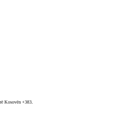
hirë Kosovën +383.