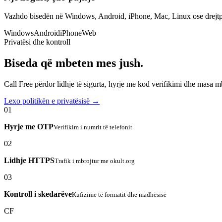
Vazhdo bisedën në Windows, Android, iPhone, Mac, Linux ose drejtp
Windows
Android
iPhone
Web
Privatësi dhe kontroll
Biseda që mbeten mes jush.
Call Free përdor lidhje të sigurta, hyrje me kod verifikimi dhe masa 
Lexo politikën e privatësisë →
01
Hyrje me OTP
Verifikim i numrit të telefonit
02
Lidhje HTTPS
Trafik i mbrojtur me okult.org
03
Kontroll i skedarëve
Kufizime të formatit dhe madhësisë
CF