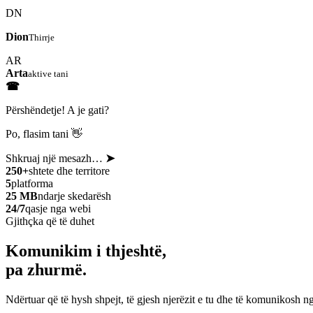
DN
Dion
Thirrje
AR
Arta
aktive tani
☎
Përshëndetje! A je gati?
Po, flasim tani 👋
Shkruaj një mesazh…
➤
250+
shtete dhe territore
5
platforma
25 MB
ndarje skedarësh
24/7
qasje nga webi
Gjithçka që të duhet
Komunikim i thjeshtë,
pa zhurmë.
Ndërtuar që të hysh shpejt, të gjesh njerëzit e tu dhe të komunikosh ng