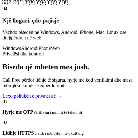
🇽🇰 🇦🇱 🇩🇪 🇨🇭 🇺🇸 🇬🇧
04
Një llogari, çdo pajisje
Vazhdo bisedën në Windows, Android, iPhone, Mac, Linux ose
drejtpërdrejt në web.
Windows
Android
iPhone
Web
Privatësi dhe kontroll
Biseda që mbeten mes jush.
Call Free përdor lidhje të sigurta, hyrje me kod verifikimi dhe masa
mbrojtëse kundër keqpërdorimit.
Lexo politikën e privatësisë →
01
Hyrje me OTP
Verifikim i numrit të telefonit
02
Lidhje HTTPS
Trafik i mbrojtur me okult.org