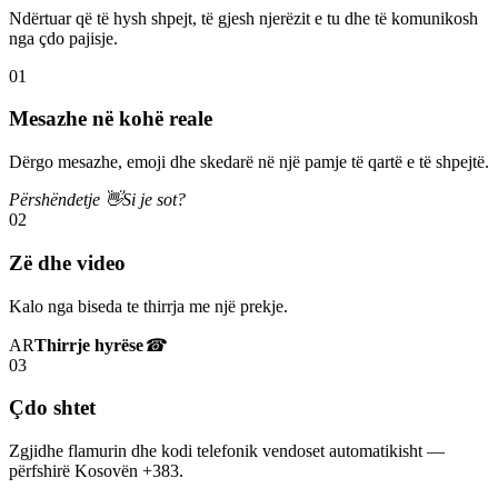
Ndërtuar që të hysh shpejt, të gjesh njerëzit e tu dhe të komunikosh
nga çdo pajisje.
01
Mesazhe në kohë reale
Dërgo mesazhe, emoji dhe skedarë në një pamje të qartë e të shpejtë.
Përshëndetje 👋
Si je sot?
02
Zë dhe video
Kalo nga biseda te thirrja me një prekje.
AR
Thirrje hyrëse
☎
03
Çdo shtet
Zgjidhe flamurin dhe kodi telefonik vendoset automatikisht —
përfshirë Kosovën +383.