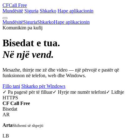
CF
Call Free
Mundësitë
Siguria
Shkarko
Hape aplikacionin
Mundësitë
Siguria
Shkarko
Hape aplikacionin
Komunikim pa kufij
Bisedat e tua.
Në një vend.
Mesazhe, thirrje me zë dhe video — një përvojë e pastër që
funksionon në telefon, web dhe Windows.
Fillo tani
Shkarko për Windows
✓ Pa pagesë për të filluar
✓ Hyrje me numër telefoni
✓ Lidhje
HTTPS
CF
Call Free
Bisedat
AR
Arta
Shihemi së shpejti
LB