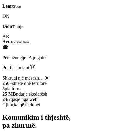
Leart
Foto
DN
Dion
Thirrje
AR
Arta
aktive tani
☎
Përshëndetje! A je gati?
Po, flasim tani 👋
Shkruaj një mesazh…
➤
250+
shtete dhe territore
5
platforma
25 MB
ndarje skedarësh
24/7
qasje nga webi
Gjithçka që të duhet
Komunikim i thjeshtë,
pa zhurmë.