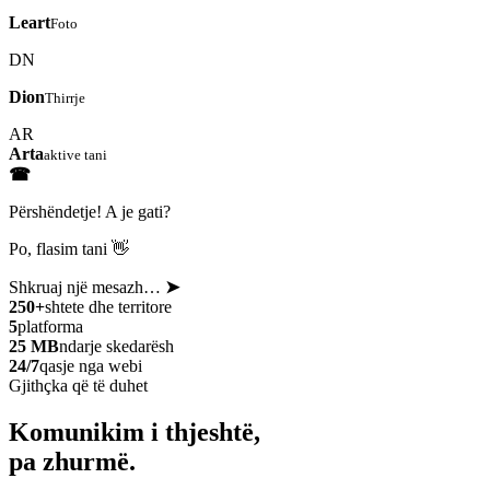
Leart
Foto
DN
Dion
Thirrje
AR
Arta
aktive tani
☎
Përshëndetje! A je gati?
Po, flasim tani 👋
Shkruaj një mesazh…
➤
250+
shtete dhe territore
5
platforma
25 MB
ndarje skedarësh
24/7
qasje nga webi
Gjithçka që të duhet
Komunikim i thjeshtë,
pa zhurmë.