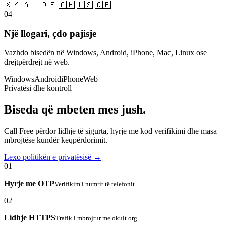
🇽🇰 🇦🇱 🇩🇪 🇨🇭 🇺🇸 🇬🇧
04
Një llogari, çdo pajisje
Vazhdo bisedën në Windows, Android, iPhone, Mac, Linux ose
drejtpërdrejt në web.
Windows
Android
iPhone
Web
Privatësi dhe kontroll
Biseda që mbeten mes jush.
Call Free përdor lidhje të sigurta, hyrje me kod verifikimi dhe masa
mbrojtëse kundër keqpërdorimit.
Lexo politikën e privatësisë →
01
Hyrje me OTP
Verifikim i numrit të telefonit
02
Lidhje HTTPS
Trafik i mbrojtur me okult.org