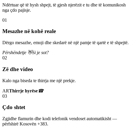
Ndërtuar që të hysh shpejt, të gjesh njerëzit e tu dhe të komunikosh
nga çdo pajisje.
01
Mesazhe në kohë reale
Dërgo mesazhe, emoji dhe skedarë në një pamje të qartë e të shpejtë.
Përshëndetje 👋
Si je sot?
02
Zë dhe video
Kalo nga biseda te thirrja me një prekje.
AR
Thirrje hyrëse
☎
03
Çdo shtet
Zgjidhe flamurin dhe kodi telefonik vendoset automatikisht —
përfshirë Kosovën +383.