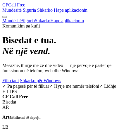
CF
Call Free
Mundësitë
Siguria
Shkarko
Hape aplikacionin
Mundësitë
Siguria
Shkarko
Hape aplikacionin
Komunikim pa kufij
Bisedat e tua.
Në një vend.
Mesazhe, thirrje me zë dhe video — një përvojë e pastër që
funksionon në telefon, web dhe Windows.
Fillo tani
Shkarko për Windows
✓ Pa pagesë për të filluar
✓ Hyrje me numër telefoni
✓ Lidhje
HTTPS
CF
Call Free
Bisedat
AR
Arta
Shihemi së shpejti
LB