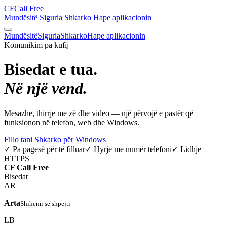
CF
Call Free
Mundësitë
Siguria
Shkarko
Hape aplikacionin
Mundësitë
Siguria
Shkarko
Hape aplikacionin
Komunikim pa kufij
Bisedat e tua.
Në një vend.
Mesazhe, thirrje me zë dhe video — një përvojë e pastër që
funksionon në telefon, web dhe Windows.
Fillo tani
Shkarko për Windows
✓ Pa pagesë për të filluar
✓ Hyrje me numër telefoni
✓ Lidhje
HTTPS
CF
Call Free
Bisedat
AR
Arta
Shihemi së shpejti
LB