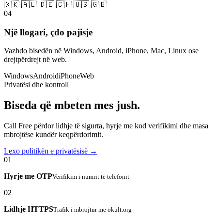
🇽🇰 🇦🇱 🇩🇪 🇨🇭 🇺🇸 🇬🇧
04
Një llogari, çdo pajisje
Vazhdo bisedën në Windows, Android, iPhone, Mac, Linux ose
drejtpërdrejt në web.
Windows
Android
iPhone
Web
Privatësi dhe kontroll
Biseda që mbeten mes jush.
Call Free përdor lidhje të sigurta, hyrje me kod verifikimi dhe masa
mbrojtëse kundër keqpërdorimit.
Lexo politikën e privatësisë →
01
Hyrje me OTP
Verifikim i numrit të telefonit
02
Lidhje HTTPS
Trafik i mbrojtur me okult.org