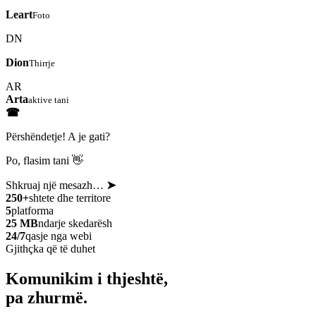
Leart
Foto
DN
Dion
Thirrje
AR
Arta
aktive tani
☎
Përshëndetje! A je gati?
Po, flasim tani 👋
Shkruaj një mesazh…
➤
250+
shtete dhe territore
5
platforma
25 MB
ndarje skedarësh
24/7
qasje nga webi
Gjithçka që të duhet
Komunikim i thjeshtë,
pa zhurmë.