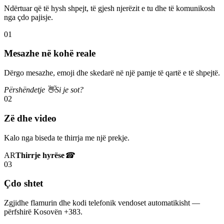
Ndërtuar që të hysh shpejt, të gjesh njerëzit e tu dhe të komunikosh
nga çdo pajisje.
01
Mesazhe në kohë reale
Dërgo mesazhe, emoji dhe skedarë në një pamje të qartë e të shpejtë.
Përshëndetje 👋
Si je sot?
02
Zë dhe video
Kalo nga biseda te thirrja me një prekje.
AR
Thirrje hyrëse
☎
03
Çdo shtet
Zgjidhe flamurin dhe kodi telefonik vendoset automatikisht —
përfshirë Kosovën +383.