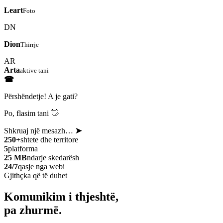
Leart
Foto
DN
Dion
Thirrje
AR
Arta
aktive tani
☎
Përshëndetje! A je gati?
Po, flasim tani 👋
Shkruaj një mesazh…
➤
250+
shtete dhe territore
5
platforma
25 MB
ndarje skedarësh
24/7
qasje nga webi
Gjithçka që të duhet
Komunikim i thjeshtë,
pa zhurmë.