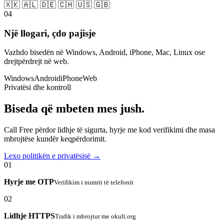
🇽🇰 🇦🇱 🇩🇪 🇨🇭 🇺🇸 🇬🇧
04
Një llogari, çdo pajisje
Vazhdo bisedën në Windows, Android, iPhone, Mac, Linux ose
drejtpërdrejt në web.
Windows
Android
iPhone
Web
Privatësi dhe kontroll
Biseda që mbeten mes jush.
Call Free përdor lidhje të sigurta, hyrje me kod verifikimi dhe masa
mbrojtëse kundër keqpërdorimit.
Lexo politikën e privatësisë →
01
Hyrje me OTP
Verifikim i numrit të telefonit
02
Lidhje HTTPS
Trafik i mbrojtur me okult.org