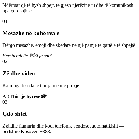
Ndërtuar që të hysh shpejt, të gjesh njerëzit e tu dhe të komunikosh
nga çdo pajisje.
01
Mesazhe në kohë reale
Dërgo mesazhe, emoji dhe skedarë në një pamje të qartë e të shpejtë.
Përshëndetje 👋
Si je sot?
02
Zë dhe video
Kalo nga biseda te thirrja me një prekje.
AR
Thirrje hyrëse
☎
03
Çdo shtet
Zgjidhe flamurin dhe kodi telefonik vendoset automatikisht —
përfshirë Kosovën +383.