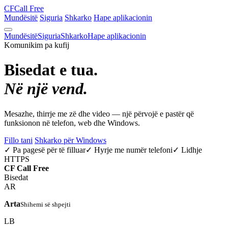
CF
Call Free
Mundësitë
Siguria
Shkarko
Hape aplikacionin
Mundësitë
Siguria
Shkarko
Hape aplikacionin
Komunikim pa kufij
Bisedat e tua.
Në një vend.
Mesazhe, thirrje me zë dhe video — një përvojë e pastër që
funksionon në telefon, web dhe Windows.
Fillo tani
Shkarko për Windows
✓ Pa pagesë për të filluar
✓ Hyrje me numër telefoni
✓ Lidhje
HTTPS
CF
Call Free
Bisedat
AR
Arta
Shihemi së shpejti
LB