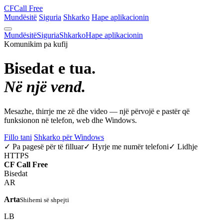
CF
Call Free
Mundësitë
Siguria
Shkarko
Hape aplikacionin
Mundësitë
Siguria
Shkarko
Hape aplikacionin
Komunikim pa kufij
Bisedat e tua.
Në një vend.
Mesazhe, thirrje me zë dhe video — një përvojë e pastër që
funksionon në telefon, web dhe Windows.
Fillo tani
Shkarko për Windows
✓ Pa pagesë për të filluar
✓ Hyrje me numër telefoni
✓ Lidhje
HTTPS
CF
Call Free
Bisedat
AR
Arta
Shihemi së shpejti
LB