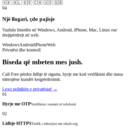
🇽🇰 🇦🇱 🇩🇪 🇨🇭 🇺🇸 🇬🇧
04
Një llogari, çdo pajisje
Vazhdo bisedën në Windows, Android, iPhone, Mac, Linux ose
drejtpërdrejt në web.
Windows
Android
iPhone
Web
Privatësi dhe kontroll
Biseda që mbeten mes jush.
Call Free përdor lidhje të sigurta, hyrje me kod verifikimi dhe masa
mbrojtëse kundër keqpërdorimit.
Lexo politikën e privatësisë →
01
Hyrje me OTP
Verifikim i numrit të telefonit
02
Lidhje HTTPS
Trafik i mbrojtur me okult.org