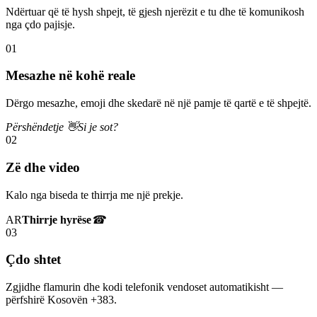
Ndërtuar që të hysh shpejt, të gjesh njerëzit e tu dhe të komunikosh
nga çdo pajisje.
01
Mesazhe në kohë reale
Dërgo mesazhe, emoji dhe skedarë në një pamje të qartë e të shpejtë.
Përshëndetje 👋
Si je sot?
02
Zë dhe video
Kalo nga biseda te thirrja me një prekje.
AR
Thirrje hyrëse
☎
03
Çdo shtet
Zgjidhe flamurin dhe kodi telefonik vendoset automatikisht —
përfshirë Kosovën +383.