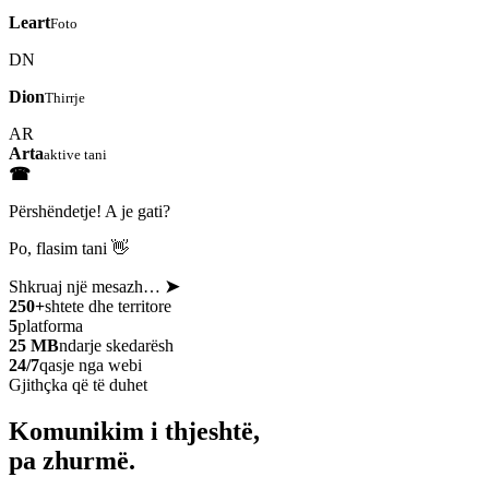
Leart
Foto
DN
Dion
Thirrje
AR
Arta
aktive tani
☎
Përshëndetje! A je gati?
Po, flasim tani 👋
Shkruaj një mesazh…
➤
250+
shtete dhe territore
5
platforma
25 MB
ndarje skedarësh
24/7
qasje nga webi
Gjithçka që të duhet
Komunikim i thjeshtë,
pa zhurmë.