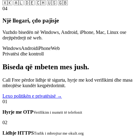
🇽🇰 🇦🇱 🇩🇪 🇨🇭 🇺🇸 🇬🇧
04
Një llogari, çdo pajisje
Vazhdo bisedën në Windows, Android, iPhone, Mac, Linux ose
drejtpërdrejt në web.
Windows
Android
iPhone
Web
Privatësi dhe kontroll
Biseda që mbeten mes jush.
Call Free përdor lidhje të sigurta, hyrje me kod verifikimi dhe masa
mbrojtëse kundër keqpërdorimit.
Lexo politikën e privatësisë →
01
Hyrje me OTP
Verifikim i numrit të telefonit
02
Lidhje HTTPS
Trafik i mbrojtur me okult.org