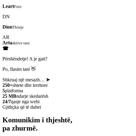
Leart
Foto
DN
Dion
Thirrje
AR
Arta
aktive tani
☎
Përshëndetje! A je gati?
Po, flasim tani 👋
Shkruaj një mesazh…
➤
250+
shtete dhe territore
5
platforma
25 MB
ndarje skedarësh
24/7
qasje nga webi
Gjithçka që të duhet
Komunikim i thjeshtë,
pa zhurmë.