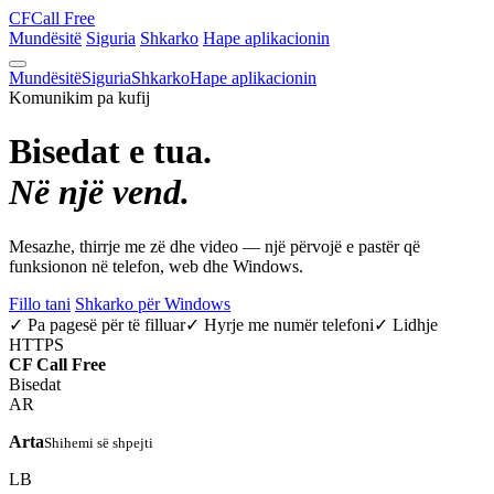
CF
Call Free
Mundësitë
Siguria
Shkarko
Hape aplikacionin
Mundësitë
Siguria
Shkarko
Hape aplikacionin
Komunikim pa kufij
Bisedat e tua.
Në një vend.
Mesazhe, thirrje me zë dhe video — një përvojë e pastër që
funksionon në telefon, web dhe Windows.
Fillo tani
Shkarko për Windows
✓ Pa pagesë për të filluar
✓ Hyrje me numër telefoni
✓ Lidhje
HTTPS
CF
Call Free
Bisedat
AR
Arta
Shihemi së shpejti
LB