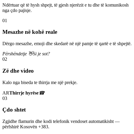
Ndërtuar që të hysh shpejt, të gjesh njerëzit e tu dhe të komunikosh
nga çdo pajisje.
01
Mesazhe në kohë reale
Dërgo mesazhe, emoji dhe skedarë në një pamje të qartë e të shpejtë.
Përshëndetje 👋
Si je sot?
02
Zë dhe video
Kalo nga biseda te thirrja me një prekje.
AR
Thirrje hyrëse
☎
03
Çdo shtet
Zgjidhe flamurin dhe kodi telefonik vendoset automatikisht —
përfshirë Kosovën +383.