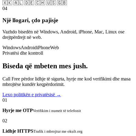
🇽🇰 🇦🇱 🇩🇪 🇨🇭 🇺🇸 🇬🇧
04
Një llogari, çdo pajisje
Vazhdo bisedën në Windows, Android, iPhone, Mac, Linux ose
drejtpërdrejt në web.
Windows
Android
iPhone
Web
Privatësi dhe kontroll
Biseda që mbeten mes jush.
Call Free përdor lidhje të sigurta, hyrje me kod verifikimi dhe masa
mbrojtëse kundër keqpërdorimit.
Lexo politikën e privatësisë →
01
Hyrje me OTP
Verifikim i numrit të telefonit
02
Lidhje HTTPS
Trafik i mbrojtur me okult.org