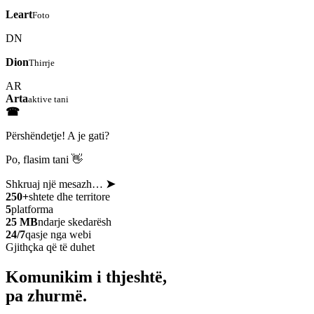
Leart
Foto
DN
Dion
Thirrje
AR
Arta
aktive tani
☎
Përshëndetje! A je gati?
Po, flasim tani 👋
Shkruaj një mesazh…
➤
250+
shtete dhe territore
5
platforma
25 MB
ndarje skedarësh
24/7
qasje nga webi
Gjithçka që të duhet
Komunikim i thjeshtë,
pa zhurmë.