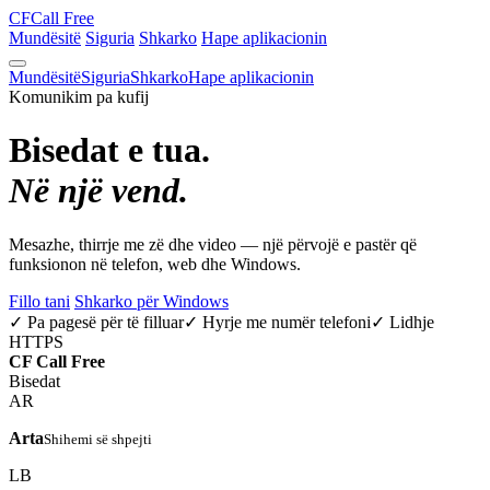
CF
Call Free
Mundësitë
Siguria
Shkarko
Hape aplikacionin
Mundësitë
Siguria
Shkarko
Hape aplikacionin
Komunikim pa kufij
Bisedat e tua.
Në një vend.
Mesazhe, thirrje me zë dhe video — një përvojë e pastër që
funksionon në telefon, web dhe Windows.
Fillo tani
Shkarko për Windows
✓ Pa pagesë për të filluar
✓ Hyrje me numër telefoni
✓ Lidhje
HTTPS
CF
Call Free
Bisedat
AR
Arta
Shihemi së shpejti
LB