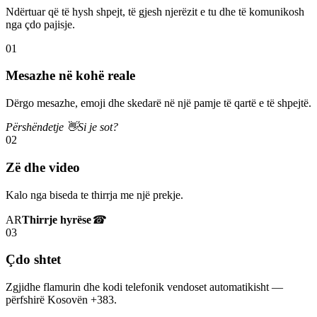
Ndërtuar që të hysh shpejt, të gjesh njerëzit e tu dhe të komunikosh
nga çdo pajisje.
01
Mesazhe në kohë reale
Dërgo mesazhe, emoji dhe skedarë në një pamje të qartë e të shpejtë.
Përshëndetje 👋
Si je sot?
02
Zë dhe video
Kalo nga biseda te thirrja me një prekje.
AR
Thirrje hyrëse
☎
03
Çdo shtet
Zgjidhe flamurin dhe kodi telefonik vendoset automatikisht —
përfshirë Kosovën +383.