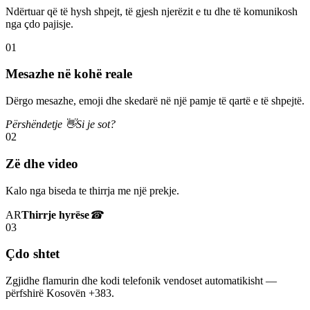
Ndërtuar që të hysh shpejt, të gjesh njerëzit e tu dhe të komunikosh
nga çdo pajisje.
01
Mesazhe në kohë reale
Dërgo mesazhe, emoji dhe skedarë në një pamje të qartë e të shpejtë.
Përshëndetje 👋
Si je sot?
02
Zë dhe video
Kalo nga biseda te thirrja me një prekje.
AR
Thirrje hyrëse
☎
03
Çdo shtet
Zgjidhe flamurin dhe kodi telefonik vendoset automatikisht —
përfshirë Kosovën +383.