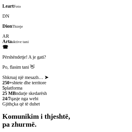
Leart
Foto
DN
Dion
Thirrje
AR
Arta
aktive tani
☎
Përshëndetje! A je gati?
Po, flasim tani 👋
Shkruaj një mesazh…
➤
250+
shtete dhe territore
5
platforma
25 MB
ndarje skedarësh
24/7
qasje nga webi
Gjithçka që të duhet
Komunikim i thjeshtë,
pa zhurmë.