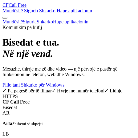
CF
Call Free
Mundësitë
Siguria
Shkarko
Hape aplikacionin
Mundësitë
Siguria
Shkarko
Hape aplikacionin
Komunikim pa kufij
Bisedat e tua.
Në një vend.
Mesazhe, thirrje me zë dhe video — një përvojë e pastër që
funksionon në telefon, web dhe Windows.
Fillo tani
Shkarko për Windows
✓ Pa pagesë për të filluar
✓ Hyrje me numër telefoni
✓ Lidhje
HTTPS
CF
Call Free
Bisedat
AR
Arta
Shihemi së shpejti
LB