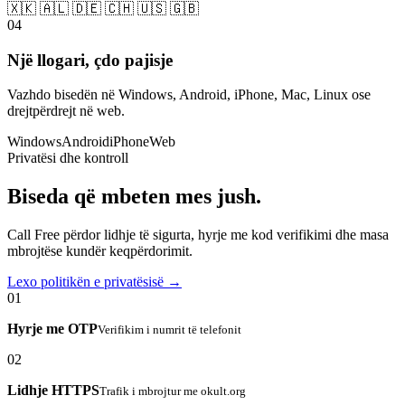
🇽🇰 🇦🇱 🇩🇪 🇨🇭 🇺🇸 🇬🇧
04
Një llogari, çdo pajisje
Vazhdo bisedën në Windows, Android, iPhone, Mac, Linux ose
drejtpërdrejt në web.
Windows
Android
iPhone
Web
Privatësi dhe kontroll
Biseda që mbeten mes jush.
Call Free përdor lidhje të sigurta, hyrje me kod verifikimi dhe masa
mbrojtëse kundër keqpërdorimit.
Lexo politikën e privatësisë →
01
Hyrje me OTP
Verifikim i numrit të telefonit
02
Lidhje HTTPS
Trafik i mbrojtur me okult.org