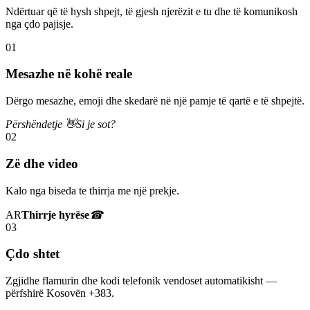
Ndërtuar që të hysh shpejt, të gjesh njerëzit e tu dhe të komunikosh
nga çdo pajisje.
01
Mesazhe në kohë reale
Dërgo mesazhe, emoji dhe skedarë në një pamje të qartë e të shpejtë.
Përshëndetje 👋
Si je sot?
02
Zë dhe video
Kalo nga biseda te thirrja me një prekje.
AR
Thirrje hyrëse
☎
03
Çdo shtet
Zgjidhe flamurin dhe kodi telefonik vendoset automatikisht —
përfshirë Kosovën +383.