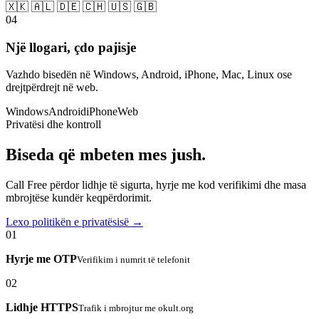
🇽🇰 🇦🇱 🇩🇪 🇨🇭 🇺🇸 🇬🇧
04
Një llogari, çdo pajisje
Vazhdo bisedën në Windows, Android, iPhone, Mac, Linux ose
drejtpërdrejt në web.
Windows
Android
iPhone
Web
Privatësi dhe kontroll
Biseda që mbeten mes jush.
Call Free përdor lidhje të sigurta, hyrje me kod verifikimi dhe masa
mbrojtëse kundër keqpërdorimit.
Lexo politikën e privatësisë →
01
Hyrje me OTP
Verifikim i numrit të telefonit
02
Lidhje HTTPS
Trafik i mbrojtur me okult.org