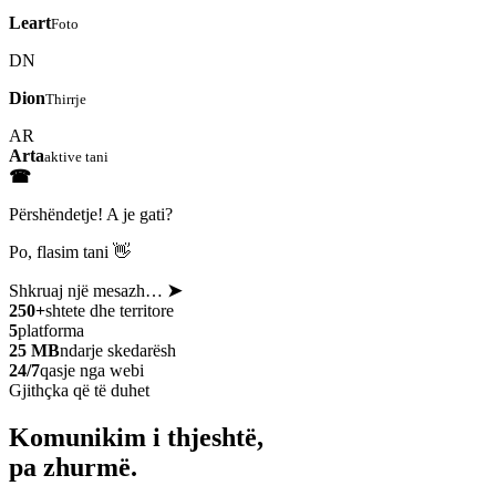
Leart
Foto
DN
Dion
Thirrje
AR
Arta
aktive tani
☎
Përshëndetje! A je gati?
Po, flasim tani 👋
Shkruaj një mesazh…
➤
250+
shtete dhe territore
5
platforma
25 MB
ndarje skedarësh
24/7
qasje nga webi
Gjithçka që të duhet
Komunikim i thjeshtë,
pa zhurmë.