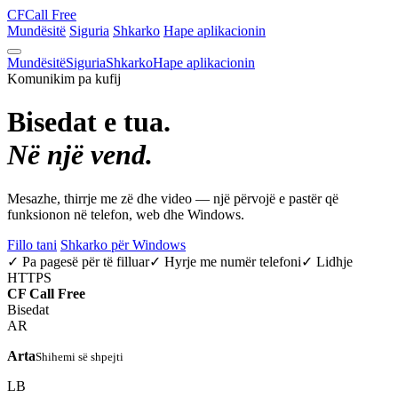
CF
Call Free
Mundësitë
Siguria
Shkarko
Hape aplikacionin
Mundësitë
Siguria
Shkarko
Hape aplikacionin
Komunikim pa kufij
Bisedat e tua.
Në një vend.
Mesazhe, thirrje me zë dhe video — një përvojë e pastër që
funksionon në telefon, web dhe Windows.
Fillo tani
Shkarko për Windows
✓ Pa pagesë për të filluar
✓ Hyrje me numër telefoni
✓ Lidhje
HTTPS
CF
Call Free
Bisedat
AR
Arta
Shihemi së shpejti
LB