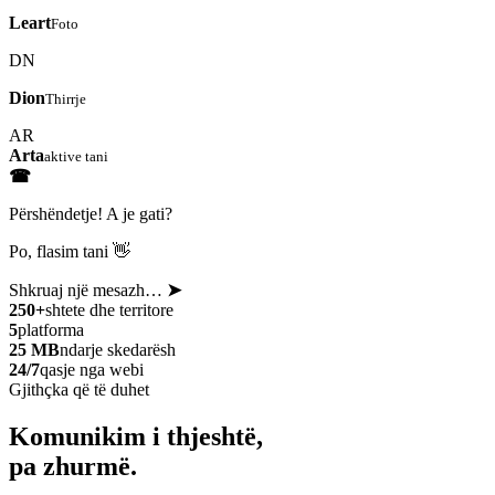
Leart
Foto
DN
Dion
Thirrje
AR
Arta
aktive tani
☎
Përshëndetje! A je gati?
Po, flasim tani 👋
Shkruaj një mesazh…
➤
250+
shtete dhe territore
5
platforma
25 MB
ndarje skedarësh
24/7
qasje nga webi
Gjithçka që të duhet
Komunikim i thjeshtë,
pa zhurmë.