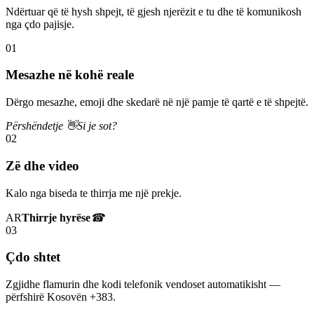
Ndërtuar që të hysh shpejt, të gjesh njerëzit e tu dhe të komunikosh
nga çdo pajisje.
01
Mesazhe në kohë reale
Dërgo mesazhe, emoji dhe skedarë në një pamje të qartë e të shpejtë.
Përshëndetje 👋
Si je sot?
02
Zë dhe video
Kalo nga biseda te thirrja me një prekje.
AR
Thirrje hyrëse
☎
03
Çdo shtet
Zgjidhe flamurin dhe kodi telefonik vendoset automatikisht —
përfshirë Kosovën +383.