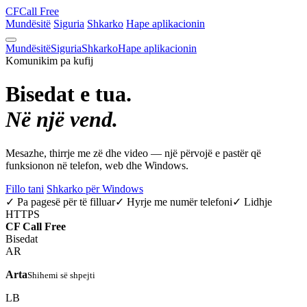
CF
Call Free
Mundësitë
Siguria
Shkarko
Hape aplikacionin
Mundësitë
Siguria
Shkarko
Hape aplikacionin
Komunikim pa kufij
Bisedat e tua.
Në një vend.
Mesazhe, thirrje me zë dhe video — një përvojë e pastër që
funksionon në telefon, web dhe Windows.
Fillo tani
Shkarko për Windows
✓ Pa pagesë për të filluar
✓ Hyrje me numër telefoni
✓ Lidhje
HTTPS
CF
Call Free
Bisedat
AR
Arta
Shihemi së shpejti
LB