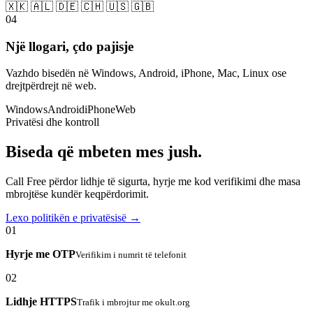
🇽🇰 🇦🇱 🇩🇪 🇨🇭 🇺🇸 🇬🇧
04
Një llogari, çdo pajisje
Vazhdo bisedën në Windows, Android, iPhone, Mac, Linux ose
drejtpërdrejt në web.
Windows
Android
iPhone
Web
Privatësi dhe kontroll
Biseda që mbeten mes jush.
Call Free përdor lidhje të sigurta, hyrje me kod verifikimi dhe masa
mbrojtëse kundër keqpërdorimit.
Lexo politikën e privatësisë →
01
Hyrje me OTP
Verifikim i numrit të telefonit
02
Lidhje HTTPS
Trafik i mbrojtur me okult.org