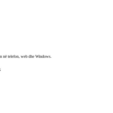
non në telefon, web dhe Windows.
S