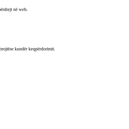
ërdrejt në web.
mbrojtëse kundër keqpërdorimit.