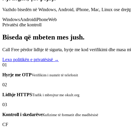
Vazhdo bisedën në Windows, Android, iPhone, Mac, Linux ose drejtp
Windows
Android
iPhone
Web
Privatësi dhe kontroll
Biseda që mbeten mes jush.
Call Free përdor lidhje të sigurta, hyrje me kod verifikimi dhe masa 
Lexo politikën e privatësisë →
01
Hyrje me OTP
Verifikim i numrit të telefonit
02
Lidhje HTTPS
Trafik i mbrojtur me okult.org
03
Kontroll i skedarëve
Kufizime të formatit dhe madhësisë
CF