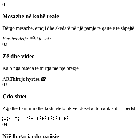
01
Mesazhe në kohë reale
Dërgo mesazhe, emoji dhe skedarë në një pamje të qartë e të shpejtë.
Përshëndetje 👋
Si je sot?
02
Zë dhe video
Kalo nga biseda te thirrja me një prekje.
AR
Thirrje hyrëse
☎
03
Çdo shtet
Zgjidhe flamurin dhe kodi telefonik vendoset automatikisht — përfs
🇽🇰 🇦🇱 🇩🇪 🇨🇭 🇺🇸 🇬🇧
04
Një llogari, çdo pajisje