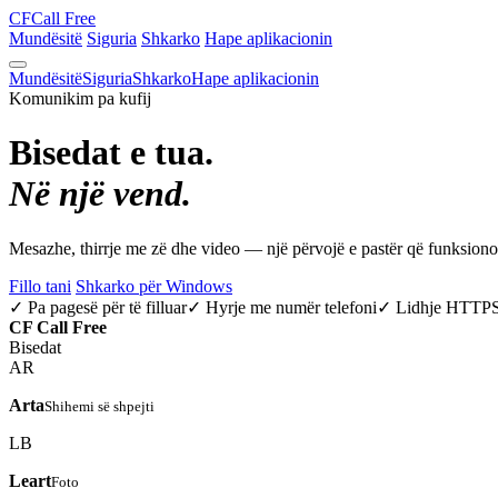
CF
Call Free
Mundësitë
Siguria
Shkarko
Hape aplikacionin
Mundësitë
Siguria
Shkarko
Hape aplikacionin
Komunikim pa kufij
Bisedat e tua.
Në një vend.
Mesazhe, thirrje me zë dhe video — një përvojë e pastër që funksio
Fillo tani
Shkarko për Windows
✓ Pa pagesë për të filluar
✓ Hyrje me numër telefoni
✓ Lidhje HTTP
CF
Call Free
Bisedat
AR
Arta
Shihemi së shpejti
LB
Leart
Foto