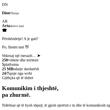
DN
Dion
Thirrje
AR
Arta
aktive tani
☎
Përshëndetje! A je gati?
Po, flasim tani 👋
Shkruaj një mesazh…
➤
250+
shtete dhe territore
5
platforma
25 MB
ndarje skedarësh
24/7
qasje nga webi
Gjithçka që të duhet
Komunikim i thjeshtë,
pa zhurmë.
Ndërtuar që të hysh shpejt, të gjesh njerëzit e tu dhe të komunikosh ng