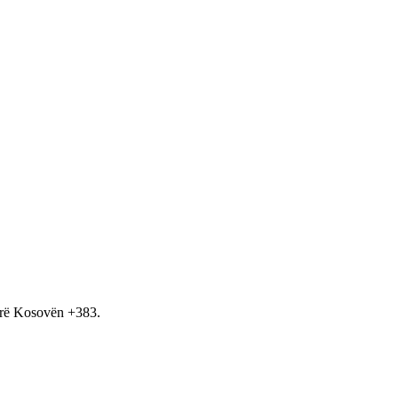
hirë Kosovën +383.