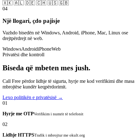
🇽🇰 🇦🇱 🇩🇪 🇨🇭 🇺🇸 🇬🇧
04
Një llogari, çdo pajisje
Vazhdo bisedën në Windows, Android, iPhone, Mac, Linux ose
drejtpërdrejt në web.
Windows
Android
iPhone
Web
Privatësi dhe kontroll
Biseda që mbeten mes jush.
Call Free përdor lidhje të sigurta, hyrje me kod verifikimi dhe masa
mbrojtëse kundër keqpërdorimit.
Lexo politikën e privatësisë →
01
Hyrje me OTP
Verifikim i numrit të telefonit
02
Lidhje HTTPS
Trafik i mbrojtur me okult.org