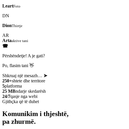
Leart
Foto
DN
Dion
Thirrje
AR
Arta
aktive tani
☎
Përshëndetje! A je gati?
Po, flasim tani 👋
Shkruaj një mesazh…
➤
250+
shtete dhe territore
5
platforma
25 MB
ndarje skedarësh
24/7
qasje nga webi
Gjithçka që të duhet
Komunikim i thjeshtë,
pa zhurmë.