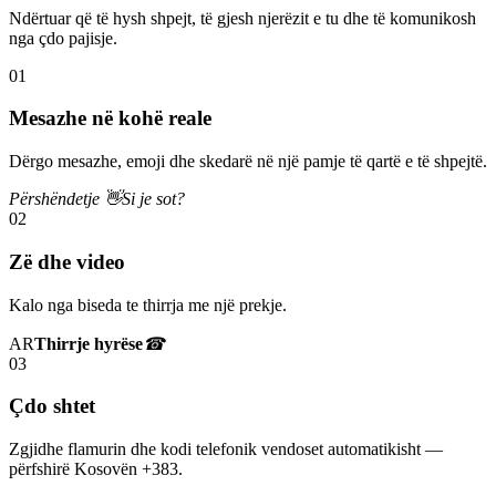
Ndërtuar që të hysh shpejt, të gjesh njerëzit e tu dhe të komunikosh
nga çdo pajisje.
01
Mesazhe në kohë reale
Dërgo mesazhe, emoji dhe skedarë në një pamje të qartë e të shpejtë.
Përshëndetje 👋
Si je sot?
02
Zë dhe video
Kalo nga biseda te thirrja me një prekje.
AR
Thirrje hyrëse
☎
03
Çdo shtet
Zgjidhe flamurin dhe kodi telefonik vendoset automatikisht —
përfshirë Kosovën +383.