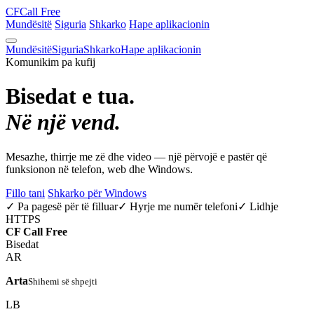
CF
Call Free
Mundësitë
Siguria
Shkarko
Hape aplikacionin
Mundësitë
Siguria
Shkarko
Hape aplikacionin
Komunikim pa kufij
Bisedat e tua.
Në një vend.
Mesazhe, thirrje me zë dhe video — një përvojë e pastër që
funksionon në telefon, web dhe Windows.
Fillo tani
Shkarko për Windows
✓ Pa pagesë për të filluar
✓ Hyrje me numër telefoni
✓ Lidhje
HTTPS
CF
Call Free
Bisedat
AR
Arta
Shihemi së shpejti
LB