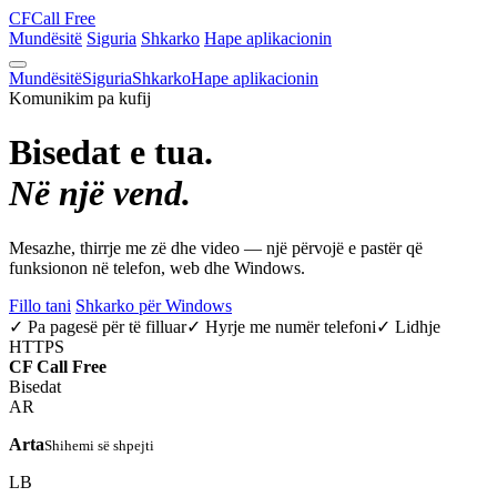
CF
Call Free
Mundësitë
Siguria
Shkarko
Hape aplikacionin
Mundësitë
Siguria
Shkarko
Hape aplikacionin
Komunikim pa kufij
Bisedat e tua.
Në një vend.
Mesazhe, thirrje me zë dhe video — një përvojë e pastër që
funksionon në telefon, web dhe Windows.
Fillo tani
Shkarko për Windows
✓ Pa pagesë për të filluar
✓ Hyrje me numër telefoni
✓ Lidhje
HTTPS
CF
Call Free
Bisedat
AR
Arta
Shihemi së shpejti
LB