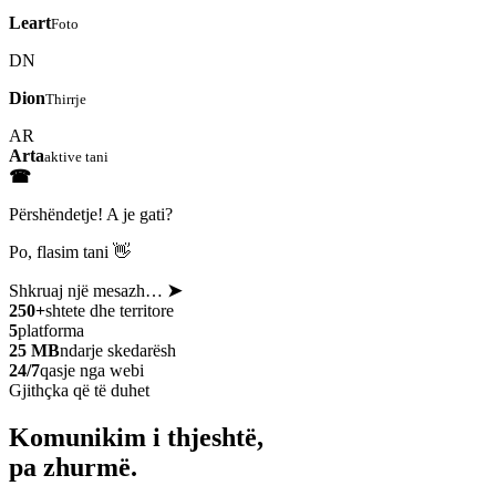
Leart
Foto
DN
Dion
Thirrje
AR
Arta
aktive tani
☎
Përshëndetje! A je gati?
Po, flasim tani 👋
Shkruaj një mesazh…
➤
250+
shtete dhe territore
5
platforma
25 MB
ndarje skedarësh
24/7
qasje nga webi
Gjithçka që të duhet
Komunikim i thjeshtë,
pa zhurmë.