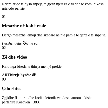
Ndërtuar që të hysh shpejt, të gjesh njerëzit e tu dhe të komunikosh
nga çdo pajisje.
01
Mesazhe në kohë reale
Dërgo mesazhe, emoji dhe skedarë në një pamje të qartë e të shpejtë.
Përshëndetje 👋
Si je sot?
02
Zë dhe video
Kalo nga biseda te thirrja me një prekje.
AR
Thirrje hyrëse
☎
03
Çdo shtet
Zgjidhe flamurin dhe kodi telefonik vendoset automatikisht —
përfshirë Kosovën +383.