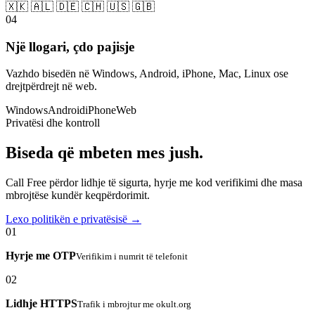
🇽🇰 🇦🇱 🇩🇪 🇨🇭 🇺🇸 🇬🇧
04
Një llogari, çdo pajisje
Vazhdo bisedën në Windows, Android, iPhone, Mac, Linux ose
drejtpërdrejt në web.
Windows
Android
iPhone
Web
Privatësi dhe kontroll
Biseda që mbeten mes jush.
Call Free përdor lidhje të sigurta, hyrje me kod verifikimi dhe masa
mbrojtëse kundër keqpërdorimit.
Lexo politikën e privatësisë →
01
Hyrje me OTP
Verifikim i numrit të telefonit
02
Lidhje HTTPS
Trafik i mbrojtur me okult.org