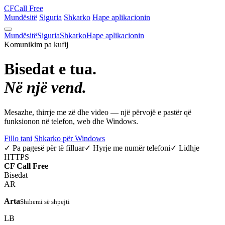
CF
Call Free
Mundësitë
Siguria
Shkarko
Hape aplikacionin
Mundësitë
Siguria
Shkarko
Hape aplikacionin
Komunikim pa kufij
Bisedat e tua.
Në një vend.
Mesazhe, thirrje me zë dhe video — një përvojë e pastër që
funksionon në telefon, web dhe Windows.
Fillo tani
Shkarko për Windows
✓ Pa pagesë për të filluar
✓ Hyrje me numër telefoni
✓ Lidhje
HTTPS
CF
Call Free
Bisedat
AR
Arta
Shihemi së shpejti
LB