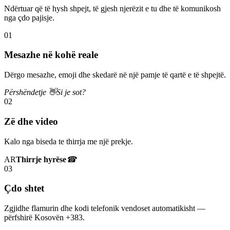
Ndërtuar që të hysh shpejt, të gjesh njerëzit e tu dhe të komunikosh
nga çdo pajisje.
01
Mesazhe në kohë reale
Dërgo mesazhe, emoji dhe skedarë në një pamje të qartë e të shpejtë.
Përshëndetje 👋
Si je sot?
02
Zë dhe video
Kalo nga biseda te thirrja me një prekje.
AR
Thirrje hyrëse
☎
03
Çdo shtet
Zgjidhe flamurin dhe kodi telefonik vendoset automatikisht —
përfshirë Kosovën +383.