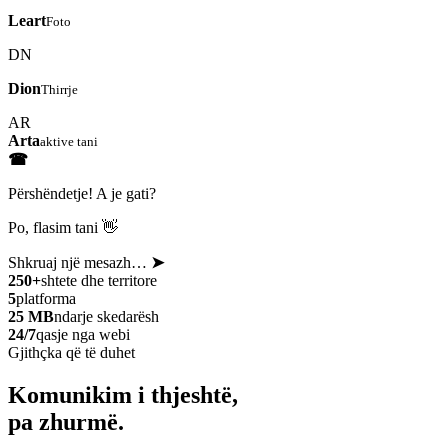
Leart
Foto
DN
Dion
Thirrje
AR
Arta
aktive tani
☎
Përshëndetje! A je gati?
Po, flasim tani 👋
Shkruaj një mesazh…
➤
250+
shtete dhe territore
5
platforma
25 MB
ndarje skedarësh
24/7
qasje nga webi
Gjithçka që të duhet
Komunikim i thjeshtë,
pa zhurmë.