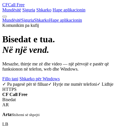
CF
Call Free
Mundësitë
Siguria
Shkarko
Hape aplikacionin
Mundësitë
Siguria
Shkarko
Hape aplikacionin
Komunikim pa kufij
Bisedat e tua.
Në një vend.
Mesazhe, thirrje me zë dhe video — një përvojë e pastër që
funksionon në telefon, web dhe Windows.
Fillo tani
Shkarko për Windows
✓ Pa pagesë për të filluar
✓ Hyrje me numër telefoni
✓ Lidhje
HTTPS
CF
Call Free
Bisedat
AR
Arta
Shihemi së shpejti
LB