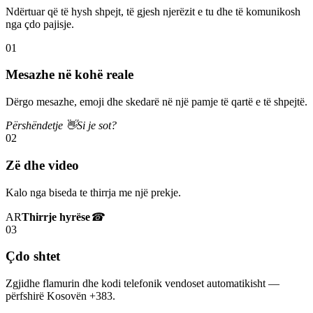
Ndërtuar që të hysh shpejt, të gjesh njerëzit e tu dhe të komunikosh
nga çdo pajisje.
01
Mesazhe në kohë reale
Dërgo mesazhe, emoji dhe skedarë në një pamje të qartë e të shpejtë.
Përshëndetje 👋
Si je sot?
02
Zë dhe video
Kalo nga biseda te thirrja me një prekje.
AR
Thirrje hyrëse
☎
03
Çdo shtet
Zgjidhe flamurin dhe kodi telefonik vendoset automatikisht —
përfshirë Kosovën +383.