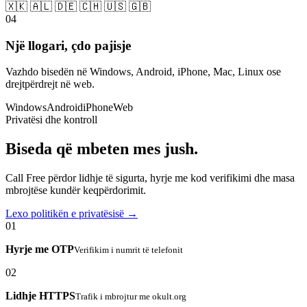
🇽🇰 🇦🇱 🇩🇪 🇨🇭 🇺🇸 🇬🇧
04
Një llogari, çdo pajisje
Vazhdo bisedën në Windows, Android, iPhone, Mac, Linux ose
drejtpërdrejt në web.
Windows
Android
iPhone
Web
Privatësi dhe kontroll
Biseda që mbeten mes jush.
Call Free përdor lidhje të sigurta, hyrje me kod verifikimi dhe masa
mbrojtëse kundër keqpërdorimit.
Lexo politikën e privatësisë →
01
Hyrje me OTP
Verifikim i numrit të telefonit
02
Lidhje HTTPS
Trafik i mbrojtur me okult.org