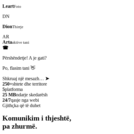
Leart
Foto
DN
Dion
Thirrje
AR
Arta
aktive tani
☎
Përshëndetje! A je gati?
Po, flasim tani 👋
Shkruaj një mesazh…
➤
250+
shtete dhe territore
5
platforma
25 MB
ndarje skedarësh
24/7
qasje nga webi
Gjithçka që të duhet
Komunikim i thjeshtë,
pa zhurmë.